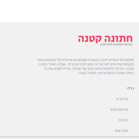
מתחתנים? עומדים לחגוג במסגרת מצומצמת ואינטימית? מחפשים אחר
מקומות ושירותים לאירוע? זה הזמן להרגיש בבית...אצלנו באתר חתונה
קטנה, פורטל החתונות והאירועים של ישראל, תוכלו למצוא את כל
המידע אודות הפקת אירועי חתונה קטנה.
כללי
דף הבית
פרסום באתר
כתבות
מפת אתר