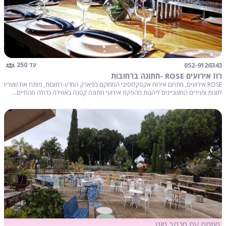
052-9126343
עד 250
רוז אירועים ROSE -חתונה ברחובות
ROSE אירועים, מתחם אירוח אקסקלוסיבי הממוקם בפארק המדע-רחובות, פותח את שעריו
לזוגות צעירים המעוניינים ליהנות מהפקת אירועי חתונה קטנה באווירה גדולה מהחיים...
מתחם עם מרחב מוגן