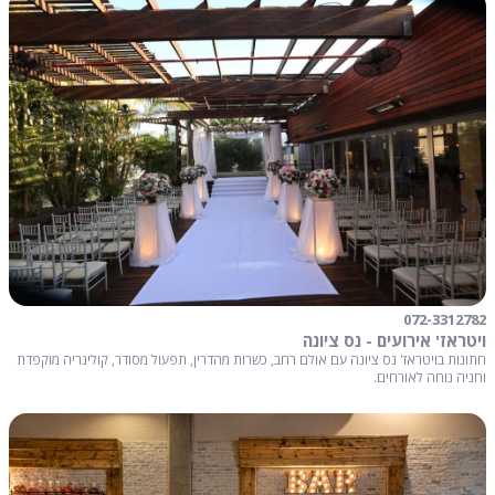
072-3312782
ויטראז' אירועים - נס ציונה
חתונות בויטראז' נס ציונה עם אולם רחב, כשרות מהדרין, תפעול מסודר, קולינריה מוקפדת
וחניה נוחה לאורחים.