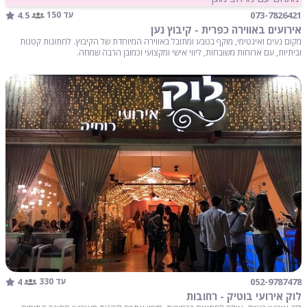
4.5
073-7826421
עד 150
אירועים באווירה כפרית - קיבוץ נען
מקום נעים ואינטימי, מוקף בטבע ומתובל באווירה המיוחדת של הקיבוץ. לחתונות קטנות
וביתיות, עם ארוחות משובחות, ליווי אישי ומקצועי וכמובן הרבה שמחה.
4
052-9787478
עד 330
לוק אירועי בוטיק - רחובות