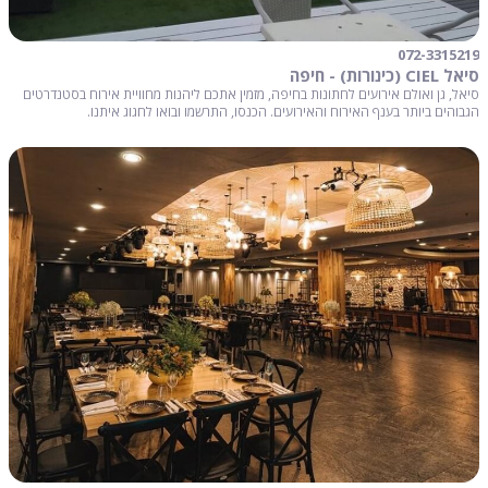
072-3315219
סיאל CIEL (כינורות) - חיפה
סיאל, גן ואולם אירועים לחתונות בחיפה, מזמין אתכם ליהנות מחוויית אירוח בסטנדרטים
הגבוהים ביותר בענף האירוח והאירועים. הכנסו, התרשמו ובואו לחגוג איתנו.