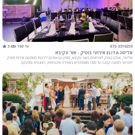
5
072-3316259
עד 160
אליטה ELITA אירועי בוטיק - אור עקיבא
אליטה, אולם בוטיק לאירועים באור עקיבא, מזמין גם אתכם ליהנות ממתחם אירוח מפנק
לאירועי חתונה קטנה עד 180 משתתפים באווירה אינטימית, רומנטית ומפנקת.