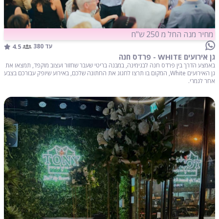
מחיר מנה החל מ 250 ש"ח
4.5
עד 380
גן אירועים WHITE - פרדס חנה
באמצע הדרך בין פרדס חנה לבנימינה, במבנה בריטי שעבר שחזור ועצוב מוקפד, תמצאו את
גן האירועים White, המקום בו תרצו לחגוג את החתונה שלכם, באירוע שיופק עבורכם בצבע
אחר לגמרי.