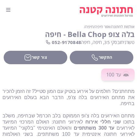
אולמות לחתונה
∕
אזור חיפה
∕
חיפה
∕
בלה צופ Bella Chop - חיפה
טשרניחובסקי 35, חיפה, חיפה
052-9170848
התקשר
צור קשר
עד 100
מתחתנים? חולמים על אירוע בוטיק עם המון סטייל? זה הזמן להכיר
את מתחם האירועים בלה צו'פ, הדבר הבא בעולם האירועים
בחיפה.
מתחם האירועים בלה צ'ופ הממוקם בלב הכרמל שבחיפה, משלב
בתוכו
שני חללי אירוח
לאירועי חתונה: האולם המרכזי המיועד
לאירועים
עד 300 משתתפים
והאולם האינטימי "בלקוני" המיועד
לאירועי חתונה אינטימית עד 100 משתתפים. בשני האולמות