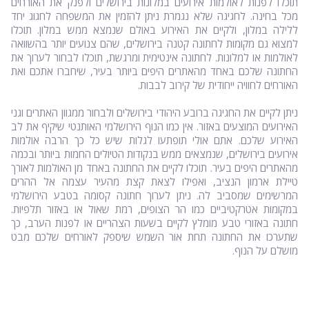
תוכלו לפנות לאולמות אירועים במלונות בירושלים ולפנק את האורחים
מכל בחינה. לחגיגה שלא נגמרת ניתן להזמין את המשפחה לחגוג יחד
ללילה במלון, ולקיים את האירוע באולם שנמצא ממש במלון. תוכלו
למצוא גם מקומות לחתונה קטנה בירושלים, שהם צנועים יותר בהשוואה
לאולמות או למלונות. לחתונה אינטימית ומרגשת, תוכלו לבחור לערוך את
החתונה שלכם באחד מהאתרים היפים ביותר בעיר, שיחברו אתכם ואת
האורחים לחוויה ייחודית של קירוב לבבות.
ניתן לקיים את החגיגה ברובע היהודי בירושלים ולבחור ממגוון האתרים וגני
האירועים המוצעים באזור. אין כמו הנוף הירושלמי האותנטי שיקיף את לב
האירוע שלכם. אתם אולי תופתעו לגלות שיש כל כך הרבה אולמות
אירועים בירושלים, שנמצאים ממש בנקודות הטיולים החמות ביותר ובכמה
מהאתרים היפים בעיר. תוכלו לקיים את החתונה באחד מן האולמות לאורך
טיילת ארמון הנציב, ואפילו לצאת קצת מהעיר עצמה אל ההרים
המרשימים שמסביב לה. ניתן לערוך חתונה קסומה בטבע הירושלמי
במקומות אטרקטיביים כמו הר הצופים, רמת שאול או באזור תלפיות.
חתונה באזורי טבע מומלץ לקיים בשעות הצהריים או לפנות הערב, כך
שתערכו את החתונה תחת אור השמש שיספק לאורחים שלכם מבט
מושלם על הנוף.