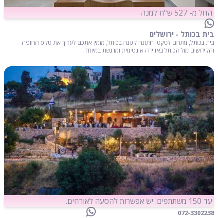
החל מ- 527 ש"ח למנה
בית בכותל - ירושלים
בית בכותל, מתחם לטקסי חתונה קטנה בכותל, מזמין אתכם לערוך את טקס החופה
והקידושים מול הכותל באווירה אינטימית ומרגשת במיוחד.
עד 150 משתתפים. יש אפשרות להסעה לאורחים.
072-3302238