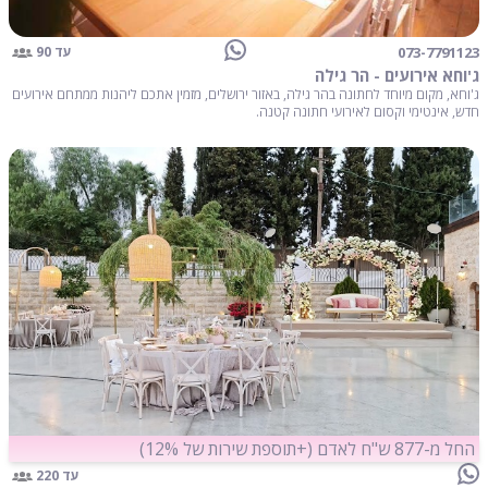
073-7791123
עד 90
ג'וחא אירועים - הר גילה
ג'וחא, מקום מיוחד לחתונה בהר גילה, באזור ירושלים, מזמין אתכם ליהנות ממתחם אירועים
חדש, אינטימי וקסום לאירועי חתונה קטנה.
החל מ-877 ש"ח לאדם (+תוספת שירות של 12%)
עד 220