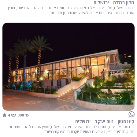
מלון רמדה - ירושלים
רמדה ירושלים, מלון בעיצוב אלגנטי המציע לכם חוויית אירוח ברמה הגבוהה ביותר, מזמין
אתכם ליהנות מפתרונות אירוח לאירועי שבת חתן וחתונות.
4
עד 300
קינגסטון - נווה יעקב - ירושלים
קינגסטון אירועים, מתחם לחתונות ואירועי חינה בירושלים, מזמין אתכם ליהנות ממתחם
בוטיק מרהיב ביופיו, לאירועים באווירה יוקרתית ומפנקת במיוחד.