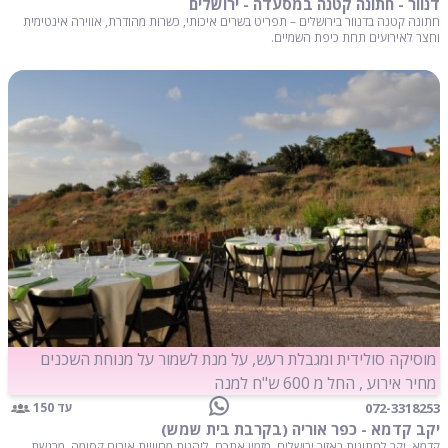
דנוור - חתונה קטנה במסעדה - ירושלים
חתונה קטנה בדנוור בירושלים – תפריט בשרים איכותי, כשרות מהודרת, אווירה אינטימית
וחצר לאירועים תחת כיפת השמיים.
מוסיקה סולידית ומגבלת רעש, על מנת לשמור על מנוחת השכנים
מחיר אירוע , החל מ 600 ש"ח למנה
072-3318253
עד 150
יקב קדמא - כפר אוריה (בקרבת בית שמש)
קדמא, יקב לחתונות באזור ירושלים, מזמין אתכם, ליהנות מחוויית אירוח קסומה, מרגשת