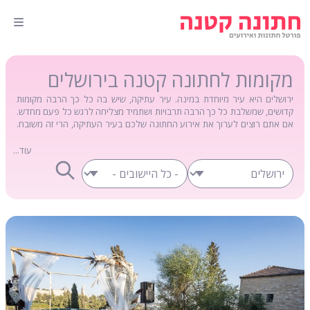
מקומות לחתונה קטנה בירושלים
ירושלים היא עיר מיוחדת במינה. עיר עתיקה, שיש בה כל כך הרבה מקומות
קדושים, שמשלבת כל כך הרבה תרבויות ושתמיד מצליחה לרגש כל פעם מחדש.
אם אתם רוצים לערוך את אירוע החתונה שלכם בעיר העתיקה, הרי זה משובח.
מדובר במקום האידאלי לטקס חתונה מרגש, שיחבר אתכם אל המורשת. תוכלו
לבחור
מקומות לחתונה קטנה בירושלים
ממגוון הנקודות המיוחדות בה. בעיר
עוד...
אתרים היסטוריים רבים, הרים, מצודות, גנים ואולמות יפהפיים. תוכלו לערוך את
האירוע שלכם אל מול הנוף הקסום של הרי ירושלים, ולוודא שכל האורחים
שלכם יקבלו חוויה בלתי נשכחת. כאן תקבלו סקירה על כל מה שצריך לדעת
לקראת אירוע חתונה בירושלים. אילו מקומות מיוחדים זמינים לרשותכם לאירוע
קטן בירושלים, מה כדאי לקחת בחשבון ואילו המלצות יהפכו לכם את האירוע
לחלום של ממש.