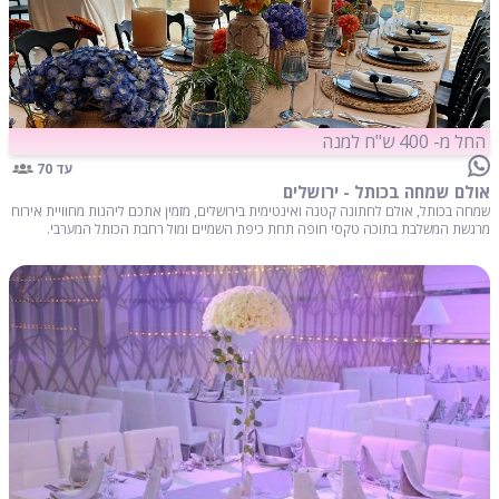
החל מ- 400 ש"ח למנה
עד 70
אולם שמחה בכותל - ירושלים
שמחה בכותל, אולם לחתונה קטנה ואינטימית בירושלים, מזמין אתכם ליהנות מחוויית אירוח
מרגשת המשלבת בתוכה טקסי חופה תחת כיפת השמיים ומול רחבת הכותל המערבי.