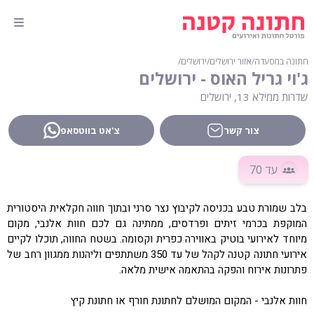
חתונה במסעדה
∕
אזור ירושלים
∕
ירושלים
∕
ג'וי גריל האוס - ירושלים
שדרות ממילא 13, ירושלים
צור קשר
צ'אט בווטסאפ
עד 70
בלב שמורת טבע בכניסה לקיבוץ נצר סרני ובתוך חווה חקלאית היסטורית
המוקפת בכרמי זיתים ופרדסים, ממתינה גם לכם חוות אלנבי, מקום
מיוחד לאירועי בוטיק באווירה כפרית וקסומה. בשטח החווה, תוכלו לקיים
אירועי חתונה קטנה לקהל של עד 350 משתתפים וליהנות ממגוון רחב של
פתרונות אירוח והפקה בהתאמה אישית מלאה.
חוות אלנבי - המקום המושלם לחתונת חורף או חתונת קיץ