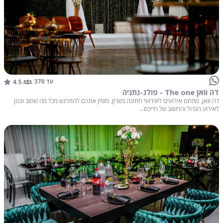
4.5
עד 370
דה וואן The one - פולג-נתניה
דה וואן, מתחם אירועים לאירועי חתונה בשרון, מזמין אתכם להתרגש מכל מה שטוב ונכון
לאירוע הגדול והחשוב של חייכם...