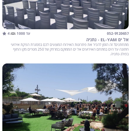
4
052-9120657
עד 1000
אל ים EL-YAM - נתניה
מתחתנים? זה הזמן להכיר את פתרונות האירוח המוצעים לכם במסגרת הפקת אירועי
חתונה על הים במתחם האירועים אל ים הממוקם במרחק של 250 מטרים מקו החוף
בפולג-נתניה.