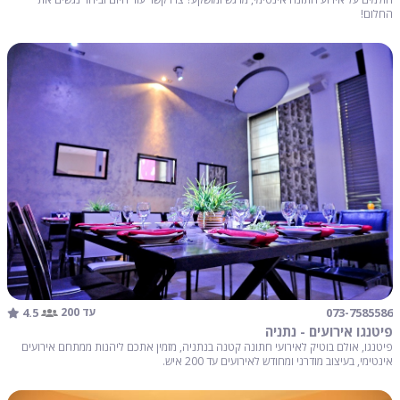
החלום!
4.5
073-7585586
עד 200
פיטנגו אירועים - נתניה
פיטנגו, אולם בוטיק לאירועי חתונה קטנה בנתניה, מזמין אתכם ליהנות ממתחם אירועים
אינטימי, בעיצוב מודרני ומחודש לאירועים עד 200 איש.