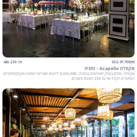
052-9170899
עד 230
אקפלה Acapella - נתניה
אקפלה, אולם בוטיק לאירועים בנתניה, מזמין אתכם ליהנות מאירועי חתונה אקסקלוסיביים
המיועדים לקהל של עד 230 חוגגות וחוגגים.