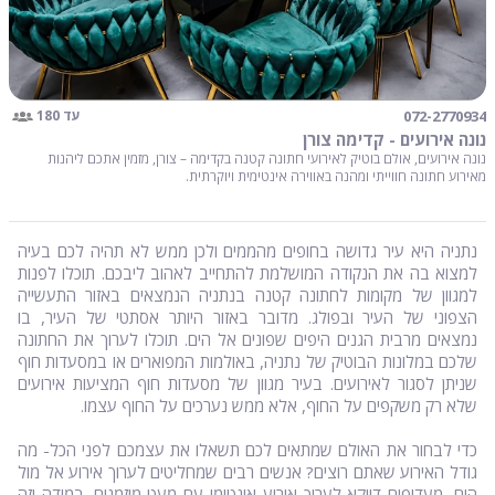
072-2770934
עד 180
נונה אירועים - קדימה צורן
נונה אירועים, אולם בוטיק לאירועי חתונה קטנה בקדימה – צורן, מזמין אתכם ליהנות
מאירוע חתונה חווייתי ומהנה באווירה אינטימית ויוקרתית.
נתניה היא עיר גדושה בחופים מהממים ולכן ממש לא תהיה לכם בעיה
למצוא בה את הנקודה המושלמת להתחייב לאהוב ליבכם. תוכלו לפנות
למגוון של מקומות לחתונה קטנה בנתניה הנמצאים באזור התעשייה
הצפוני של העיר ובפולג. מדובר באזור היותר אסתטי של העיר, בו
נמצאים מרבית הגנים היפים שפונים אל הים. תוכלו לערוך את החתונה
שלכם במלונות הבוטיק של נתניה, באולמות המפוארים או במסעדות חוף
שניתן לסגור לאירועים. בעיר מגוון של מסעדות חוף המציעות אירועים
שלא רק משקפים על החוף, אלא ממש נערכים על החוף עצמו.
כדי לבחור את האולם שמתאים לכם תשאלו את עצמכם לפני הכל- מה
גודל האירוע שאתם רוצים? אנשים רבים שמחליטים לערוך אירוע אל מול
הים, מעדיפים דווקא לערוך אירוע אינטימי עם מעט מוזמנים. במידה וזה