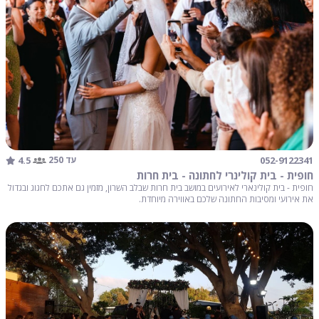
4.5
052-9122341
עד 250
חופית - בית קולינרי לחתונה - בית חרות
חופית - בית קולינארי לאירועים במושב בית חרות שבלב השרון, מזמין גם אתכם לחגוג ובגדול
את אירועי ומסיבות החתונה שלכם באווירה מיוחדת.