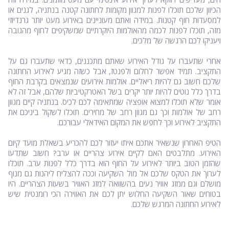
הכיוון שלכם תוכלו לפנות למגוון מקומות לחתונה קטנה בנתניה, לגנים או
למסעדות חוף קטנות. במידה ואתם מעוניינים באירוע מעט יותר גרנדיוזי
מזה, תוכלו לפנות לכמה מהאולמות היוקרתיים שמשקיפים לחוף מהגובה
ויעניקו לכם הרגשה של מלכים.
אחרי שתעברו על גודל האירוע שאתם מתכננים, כדאי שתעברו גם על
התקציב. תמיד אפשר לחלום ולפנטז, אבל כשזה מגיע לאירוע החתונה
שלכם חשוב גם להיות ריאליים. אולמות אירועים שנמצאים בקרבת החוף
בדרך כלל נוטים להיות יותר יקרים בשל האטרקטיביות שלהם, אבל זה לא
אומר שלא תוכלו למצוא אופציה שמתאימה לכם לכיס. בנתניה קיים מגוון
רחב של אולמות וכך גם מגוון רחב של מחירים. תוכלו לשקול ביניכם את
התקציב לאירוע וכך לחפש את המקום האידאלי עבורכם.
הטיפ האחרון שנשאיר אתכם איתו יעזור לכם להכריע בשאלת מועד קיום
האירוע. מתלבטים האם לקיים אירוע צהריים או ערב? חשוב שתדעו
שהזמן הטוב ביותר לאירוע על החוף הוא בדרך כלל לפנות ערב. תוכלו
לערוך את הטקס שלכם אל מול השקיעה וככה להצליח ליהנות גם מנוף
מושלם וגם ממזג אוויר נעים בהשוואה למזג האוויר בשעות הצהריים. היו
בטוחים שאור השקיעה החלוש יתן לכם את האווירה הכי רומנטית שיש
לאירוע החתונה המרגש שלכם.