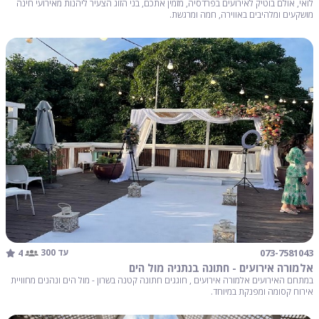
לואי, אולם בוטיק לאירועים בפרדסיה, מזמין אתכם, בני הזוג הצעיר ליהנות מאירועי חינה
מושקעים ומלהיבים באווירה, חמה ומרגשת.
4
073-7581043
עד 300
אלמורה אירועים - חתונה בנתניה מול הים
במתחם האירועים אלמורה אירועים , חוגגים חתונה קטנה בשרון - מול הים ונהנים מחוויית
אירוח קסומה ומפנקת במיוחד.