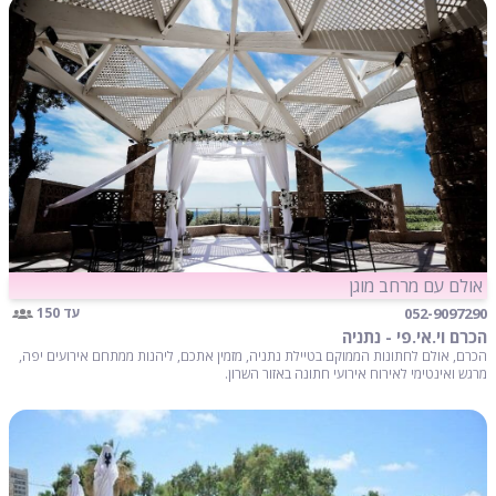
אולם עם מרחב מוגן
052-9097290
עד 150
הכרם וי.אי.פי - נתניה
הכרם, אולם לחתונות הממוקם בטיילת נתניה, מזמין אתכם, ליהנות ממתחם אירועים יפה,
מרגש ואינטימי לאירוח אירועי חתונה באזור השרון.