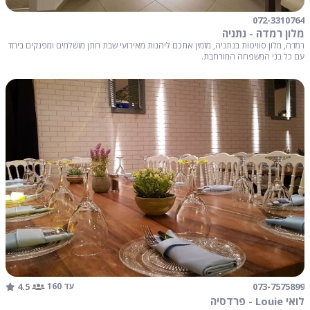
072-3310764
מלון רמדה - נתניה
רמדה, מלון סוויטות בנתניה, מזמין אתכם ליהנות מאירועי שבת חתן מושלמים ומפנקים ביחד
עם כל בני המשפחה המורחבת.
4.5
073-7575899
עד 160
לואי Louie - פרדסיה