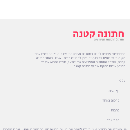
מתחתנים? עומדים לחגוג במסגרת מצומצמת ואינטימית? מחפשים אחר
מקומות ושירותים לאירוע? זה הזמן להרגיש בבית...אצלנו באתר חתונה
קטנה, פורטל החתונות והאירועים של ישראל, תוכלו למצוא את כל
המידע אודות הפקת אירועי חתונה קטנה.
כללי
דף הבית
פרסום באתר
כתבות
מפת אתר
אנו משתמשים בקובצי עוגיות כדי לשפר את חוויית המשתמש. בהמשך השימוש, אתה מסכים
הצהרת נגישות