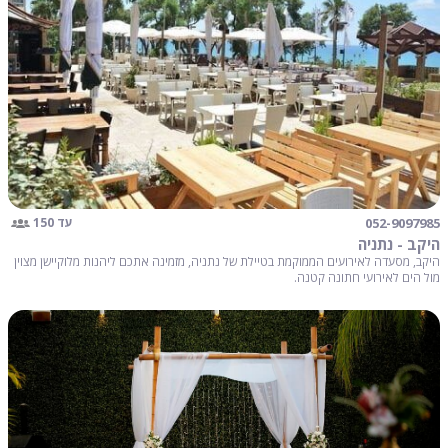
052-9097985
עד 150
היקב - נתניה
היקב, מסעדה לאירועים הממוקמת בטיילת של נתניה, מזמינה אתכם ליהנות מלוקיישן מצוין
מול הים לאירועי חתונה קטנה.