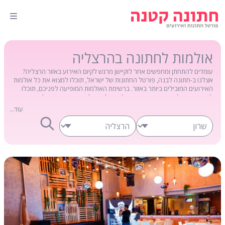
אולמות לחתונה בהרצליה
עומדים להתחתן ומחפשים אחר לוקיישן מרגש לקיום האירוע באזור הרצליה?
אצלנו ב-חתונה לבנה, פורטל החתונות של ישראל, תוכלו למצוא את כל אולמות
האירועים המובילים ביותר באזור. ברשימת האולמות המופיעה לפניכם, תוכלו
להתעדכן בכל השירותים המוצעים לכם על ידי כל אחד ואחד מהאולמות
המובילים הפועלים בהרצליה, וכמו כן, תוכלו להתרשם מגלריית תמונות
עוד...
המעודכנת בכל אחד מדפי המידע. כנסו עכשיו וגם אתם תוכלו להתחיל לתכנן
את האירוע הגדול...