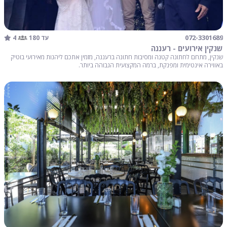
4
072-3301689
עד 180
שנקין אירועים - רעננה
שנקין, מתחם לחתונה קטנה ומסיבות חתונה ברעננה, מזמין אתכם ליהנות מאירועי בוטיק
באווירה אינטימית ומפנקת, ברמה המקצועית הגבוהה ביותר.