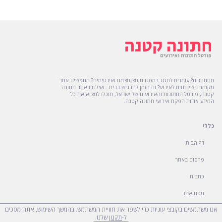
מתחתנים? עומדים לחגוג במסגרת מצומצמת ואינטימית? מחפשים אחר
מקומות ושירותים לאירוע? זה הזמן להרגיש בבית...אצלנו באתר חתונה
קטנה, פורטל החתונות והאירועים של ישראל, תוכלו למצוא את כל
המידע אודות הפקת אירועי חתונה קטנה.
כללי
דף הבית
פרסום באתר
כתבות
מפת אתר
אנו משתמשים בקובצי עוגיות כדי לשפר את חוויית המשתמש. בהמשך השימוש, אתה מסכים
הצהרת נגישות
ל-
תקנון
שלנו.