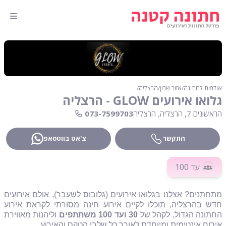
אולמות לחתונה
∕
אזור שרון
∕
הרצליה
∕
גלואו אירועים GLOW - הרצליה
הראשונים 7, הרצליה, הרצליה
073-7599703
התקשר
צ'אט בווטסאפ
עד 100
מתחתנים? אצלנו ב
גלואו
אירועים (גלובוס לשעבר), אולם אירועים
חדש בהרצליה, תוכלו לקיים אירוע חינה מסורתי לקראת אירוע
החתונה הגדול, לקהל של
30 ועד 100 משתתפים
וליהנות מאווירת
אירוח אינטימית ומיוחדת לאורך כל שלבי הטקס והאירוע.