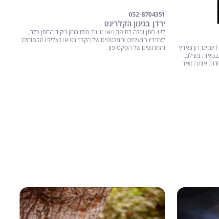
052-8704351
ירדן בניגון הקלרינט
ליווי חתן וכלה לחופה ו/או נגינת סולו בזמן ריקוד החתן כלה,
לצליליו הנעימים והמלטפים של הקלרינט או לצליליו הקסומים
הילה בן דוד שרה ומופיעה באירועים מזה כ- 10 שנים, הן בארץ
והמרגשים של הסקסופון.
תבטאות בשילוב
יחדות אותה מאד