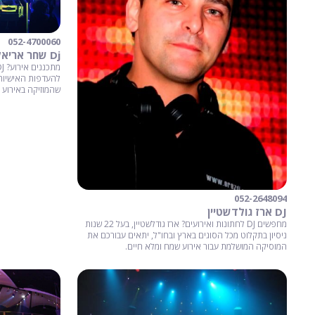
052-4700060
Dj שחר אריאל - תקליטנית לאירועים
להעדפות האישיות 
שהמוזיקה באירוע
052-2648094
DJ ארז גולדשטיין
מחפשים DJ לחתונות ואירועים? ארז גודלשטיין, בעל 22 שנות
ניסיון בתקלוט מכל הסוגים בארץ ובחו"ל, יתאים עבורכם את
המוסיקה המושלמת עבור אירוע שמח ומלא חיים.