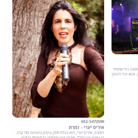
 חתונה כפי שתמיד
 והוא יוכל להפוך
052-5472599
איריס יערי - זמרת
הזמרת, איריס יערי, היא בעלת וותק וניסיון בהופעה מול קהל,
הן בארץ והן בחו"ל. איריס יערי מתמחה בהתאמת המופע