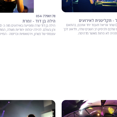
054-7790178
הילה בן דוד - זמרת
מתכננים אירוע? DJ שחר אריאל תעבוד יחד אתכם, בהתאם
שלכם ולניסיון רב השנים שלה, ולדאוג לכך
והן בעולם. להילה יכולות יחודיות משלה, המ
 תהיה לא פחות מאשר מדהימה.
עוצמתי של כשרון, וירטואוזיות וכריזמה - המי
בתחומה.