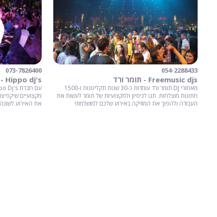
054-2288433
073-7826400
Freemusic djs - תומר ורד
Hippo dj's - תקליטנים לאירועים
מאחורי DJ תומר ורד עומדות כ-30 שנות תקליטנות ו-1500
חתונות מוצלחות. תנו לניסיון ולמקצועיות של תומר לעשות את
מקצועיים שיקפיצו 
העבודה ולהפוך את המוזיקה באירוע שלכם למושלמת!
את האירוע לשונה, 