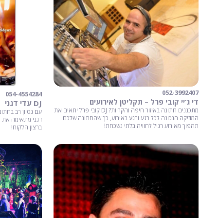
052-3992407
054-4554284
די ג’יי קובי פרל – תקליטן לאירועים
DJ עדי דגני
מתכננים חתונה באיזור חיפה והקריות? DJ קובי פרל יתאים את
המוזיקה הנכונה לכל רגע ורגע באירוע, כך שהחתונה שלכם
תהפוך מאירוע רגיל לחוויה בלתי נשכחת!
ברצון הלקוח!