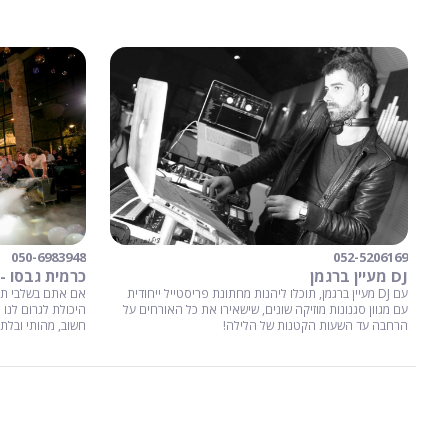
050-6983948
052-5206169
כרמית גבסו -
DJ מעיין ברגמן
אם אתם בשלבי תכנ
עם DJ מעיין ברגמן, תוכלו ליהנות מחתונת פריסטייל ייחודית
היכולת לגרום לנו 
עם מגוון סגנונות מוזיקה שונים, שישאירו את כל האורחים על
חשוב, מהותי ובלתי
הרחבה עד השעות הקטנות של הלילה!