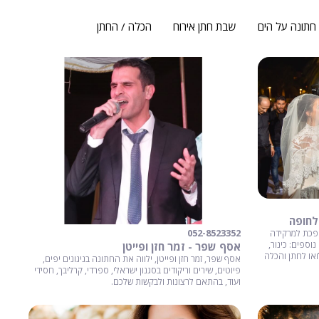
חתונה על הים
שבת חתן אירוח
הכלה / החתן
לחופה
052-8523352
פכת למרקידה
נוספים: כינור,
אסף שפר - זמר חזן ופייטן
ואו לחתן והכלה
אסף שפר, זמר חזן ופייטן, ילווה את החתונה בניגונים יפים,
פיוטים, שירים וריקודים בסגנון ישראלי, ספרדי, קרליבך, חסידי
ועוד, בהתאם לרצונות ולבקשות שלכם.