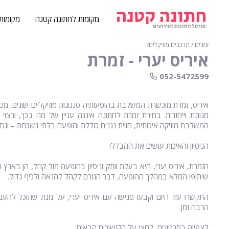
מקומות לחתונה קטנה
מקומות
זמרים / הרכבים מוזיקלים
∕
איריס יערי - זמרת
052-5472599
איריס, זמרת מוכשרת המשלבת בהופעותיה סגנונות מוזיקליים שונים, מכ
מגוונת וייחודית. בחירת זמרת לחתונה איננה עניין של מה בכך, ורצו
המשלבת מוזיקה איכותית, חווית נגנים כוללת והופעה בלתי נשכחת – וגם
הניסיון והאיכות עושים את ההבדל!
הזמרת, איריס יערי, היא בעלת וותק וניסיון בהופעה מול קהל, הן באר
שיתופו המלא במהלך ההופעה, דבר הגורם לקהל להנאה ולכיף גדול.
התקשרו עוד היום וקבעו פגישה עם איריס יערי, על מנת שתוכל להעניק 
הרבה זמן.
לצפייה בסרטונים, לחצו על הקישורים הבאים: