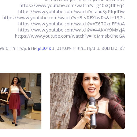
https://www.youtube.com/watch?v=g40xQtfhEq4
https://www.youtube.com/watch?v=ahuSgPfqdDw
https://www.youtube.com/watch?v=B-vRFXluvRs&t=137s
https://www.youtube.com/watch?v=Z6T0xqFFdoA
https://www.youtube.com/watch?v=4AKXY9MxzjA
https://www.youtube.com/watch?v=_qMmsbOheGA
לפרטים נוספים, בקרו ב
אתר האינטרנט
, ב
פייסבוק
או התקשרו: איריס 052-5472599