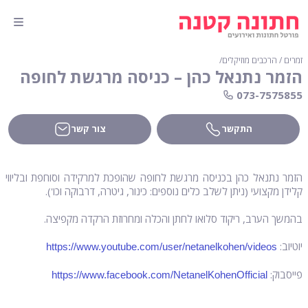
זמרים / הרכבים מוזיקלים
∕
הזמר נתנאל כהן – כניסה מרגשת לחופה
073-7575855
התקשר
צור קשר
הזמר נתנאל כהן בכניסה מרגשת לחופה שהופכת למרקידה וסוחפת ובליווי
קלידן מקצועי (ניתן לשלב כלים נוספים: כינור, גיטרה, דרבוקה וכו').
בהמשך הערב, ריקוד סלואו לחתן והכלה ומחרוזת הרקדה מקפיצה.
יוטיוב:
https://www.youtube.com/user/netanelkohen/videos
פייסבוק:
https://www.facebook.com/NetanelKohenOfficial