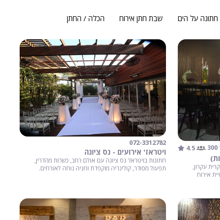
חתונה על הים
שבת חתן אירוח
הכלה / החתן
072-3312782
4.5
3
ויטראז' אירועים - נס ציונה
ת)
חתונות בויטראז' נס ציונה עם אולם רחב, כשרות מהדרין,
רית עקרון,
תפעול מסודר, קולינריה מוקפדת וחניה נוחה לאורחים.
יית אירוח