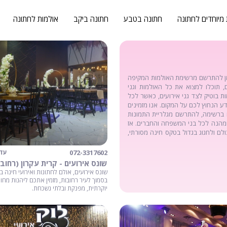
 מיוחדים לחתונה
חתונה בטבע
חתונה ביקב
אולמות לחתונה
זמן להתרשם מרשימת האולמות המקיפה
, תוכלו למצוא את כל האולמות וגני
ות בוטיק לצד גני אירועים, כאשר לכל
ע הנחוץ לכם על המקום. אנו מזמינים
 ברשימה, להתרשם מגלריית התמונות
ומהנה לכל בני המשפחה והחברים. אז
לם ולחגוג בגדול בטקס חינה מסורתי,
072-3317602
עד 00
שונס אירועים - קרית עקרון (רחובו
שונס אירועים, אולם לחתונות ואירועי חינה בק
בסמוך לעיר רחובות, מזמין אתכם ליהנות מחוו
יוקרתית, מפנקת ובלתי נשכחת.