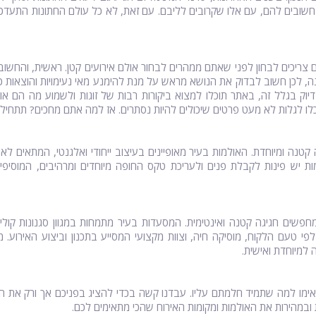
בים להם, עם אלו שקרובים לליבם. עם זאת, לא כל עולם החתונות התעדכן ב
יכים לבחון לפני שאתם ממהרים לבחור אולם אירועים קטן. ראשית, והחשוב
נה, לכן חשוב לבדוק את הנושא מראש על מנת להימנע מאי נעימויות והוצאות כס
יוק בגלל זה, באתר תוכלו למצוא ביקורות רבות של זוגות ולשמוע מה הם או
לו לגלות לא מעט פרטים שיכולים להיות נסתרים. אז למה אתם מחכים? תתחילו 
טנה ומיוחדת. האולמות בעיר מאופיינים בעיצוב ייחודי ואלגנטי, המתאים לאיר
למות יש פינות לקבלת פנים ולעריכת טקס החופה מיוחדים ומרהיבים, המוסיפים
חפשים חגיגה קטנה ואינטימית. המסעדות בעיר מתמחות במגוון סגנונות קולינר
לפי טעם הלקוח, מוסיקה חיה, וצוות מקצועי המסייע בתכנון וביצוע האירוע
למיוחדת ואישית.
ימו למה שתמיד חלמתם עליו. עבדנו קשה בכדי להציג בפניכם אך ורק את המ
ובמהירות את האולמות ומקומות האירוח שהכי מתאימים לכם.