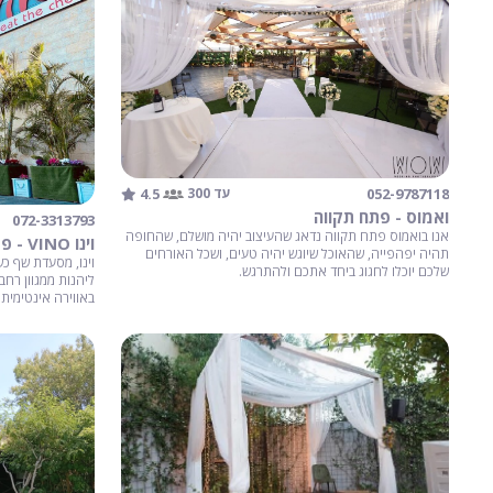
4.5
052-9787118
עד 300
ואמוס - פתח תקווה
072-3313793
אנו בואמוס פתח תקווה נדאג שהעיצוב יהיה מושלם, שהחופה
וינו VINO - פתח תקווה
תהיה יפהפייה, שהאוכל שיוגש יהיה טעים, ושכל האורחים
וינו, מסעדת שף כ
שלכם יוכלו לחגוג ביחד אתכם ולהתרגש.
ליהנות ממגוון רחב
באווירה אינטימית 