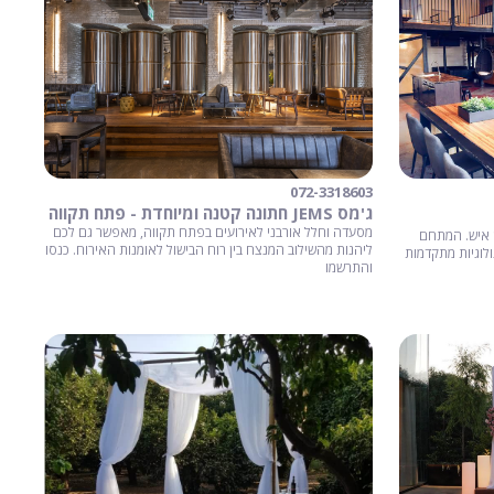
072-3318603
ג'מס JEMS חתונה קטנה ומיוחדת - פתח תקווה
מסעדה וחלל אורבני לאירועים בפתח תקווה, מאפשר גם לכם
וילה יוקרתית בפתח תקווה לאירועים עד 150 איש. המתחם
ליהנות מהשילוב המנצח בין רוח הבישול לאומנות האירוח. כנסו
נולוגיות מתקדמות
והתרשמו