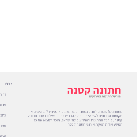
כללי
דף ה
פרסו
מתחתנים? עומדים לחגוג במסגרת מצומצמת ואינטימית? מחפשים אחר
כתבו
מקומות ושירותים לאירוע? זה הזמן להרגיש בבית...אצלנו באתר חתונה
קטנה, פורטל החתונות והאירועים של ישראל, תוכלו למצוא את כל
המידע אודות הפקת אירועי חתונה קטנה.
מפת 
הצהר