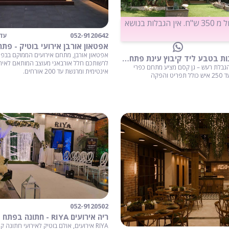
מחיר מנה החל מ 350 ש"ח. אין הגבלות בנושא
052-9120642
עד 00
אפטאון אורבן, מתחם אירועים הממוקם בבפת
גן קסם – חתונות בטבע ליד קיבוץ עינת פתח תקווה
לרשותכם חלל אורבאני מעוצב המותאם לאירו
גבלת רעש – גן קסם מציע מתחם כפרי
אינטימית ומרגשת עד 200 אורחים.
והפקה
052-9120502
ריה אירועים RIYA - חתונה בפתח תקווה