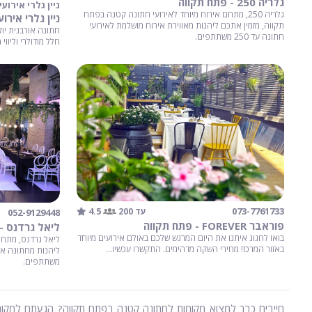
גלריה 250 - פתח תקווה
ניין גלרי אירועים Nine Gallery - פתח 
גלריה 250, מתחם אירוח מיוחד לאירועי חתונה קטנה בפתח
ניין גלרי אירועים Nine Gallery - פ
תקווה, מזמין אתכם ליהנות מאווירת אירוח מושלמת לאירועי
חתונה אורבנית יוק
חתונה עד 250 משתתפים.
חלל מודולרי וליוו
4.5
073-7761733
עד 200
052-9129448
פוראבר FOREVER - פתח תקווה
ליאל גרדנס -
בואו לחגוג איתנו את היום המרגש שלכם באולם אירועים מיוחד
ליאל גרדנס, מתחם
באזור המרכז! מחירי השקה מדהימים. התקשרו עכשיו...
משתתפים.
חייבים כבר למצוא מקומות לחתונה קטנה בפתח תקווה? הגעתם למקום הנ