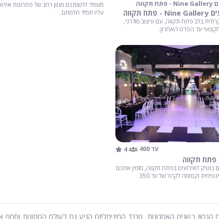
תקווה
מעמיד לרשותכם מגוון רחב של פתרונות אירו
תח תקווה
עליו תמיד חלמתם.
רתית בלב פתח תקווה, עם עיצוב מודרני,
י מקצועי עד הפרט האחרון.
4
עד 400
 פתח תקווה
 בוטיק לאירועים בפתח תקווה, מזמין אתכם
ליהנות מחתונה אינטימית וקסומה לקהל של עד 350
כון! בשנים האחרונות, טרנד המינימליזם הגיע גם לעולם החתונות וסחף איתו