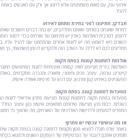
אירועי ענק עם מאות משתתפים אלא לחגוג אך ורק עם האנשים באמת חשו
להכיר.
תבדקו, תתיעצו לפני בחירת מתחם לאירוע
למרות שאנחנו בטוחים שאתם מתלהבים, יש כמה דברים חשובים שאתם צר
להזמין. למרבית האולמות בארץ יש מינימום של אורחים בכדי לסגור הזמ
השונים היא לשמוע מה יש לזוגות אחרים שהתחתנו שם להגיד עליו. בד
ממליצים לכם לא לדלג על השלב הזה ולהקדיש לו זמן משמעותי, כך תוכ
אולמות לחתונות קטנות בפתח תקווה
האולמות בפ"ת מציעים חוויה קסומה ואינטימית לזוגות המחפשים חתונה ק
קייטרינג גורמה, עיצוב פנים וחיצוני, ותאורה והגברה מתקדמים. באו
המעוניינים באירוע קטן ומרגש, עם דגש על פרטיות ואווירה אישית.
מסעדות לחתונה קטנה בפתח תקווה
מסעדות בפתח תקווה לחתונות קטנות מציעות פתרון אידיאלי לזוגות המ
נשכחת. רבות מהן מציעות שירותים מותאמים אישית כגון עיצוב החלל 
התפריט לטעמים ולדרישות האלרגיות של האורחים, מה שהופך כל חתונה 
אז מה עושים? עכשיו יש פתרון!
באתר שלנו תוכלו למצוא מגוון מקומות לחתונה קטנה בפתח תקווה שיתא
מזמינים אתכם לעבור על הכרטיסיות של העסקים השונים ולמצוא בקלות 