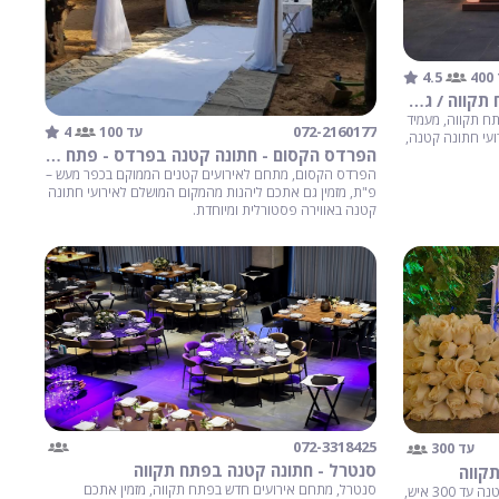
4.5
4
אפטאון אורבן אירועי בוטיק - פתח תקווה / גבעת שמואל
ח תקווה, מעמיד
4
072-2160177
עד 100
עי חתונה קטנה,
הפרדס הקסום - חתונה קטנה בפרדס - פתח תקווה
הפרדס הקסום, מתחם לאירועים קטנים הממוקם בכפר מעש –
פ"ת, מזמין גם אתכם ליהנות מהמקום המושלם לאירועי חתונה
קטנה באווירה פסטורלית ומיוחדת.
072-3318425
עד 300
סנטרל - חתונה קטנה בפתח תקווה
סנטרל, מתחם אירועים חדש בפתח תקווה, מזמין אתכם
RIYA אירועים, אולם בוטיק לאירועי חתונה קטנה עד 300 איש,