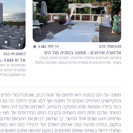
4
073-7581043
עד 300
אלמורה אירועים - חתונה בנתניה מול הים
052-9120657
במתחם האירועים אלמורה אירועים , חוגגים חתונה קטנה
אל ים EL-YAM - נתניה
בשרון - מול הים ונהנים מחוויית אירוח קסומה ומפנקת במיוחד.
מתחתנים? זה הזמן
במסגרת הפקת איר
ים הממוקם במרחק של 250 מטרים מקו החוף ב
חתונה על הים בנתניה היא חלומם של זוגות רבים, ואנחנו לגמרי יכול
והלוקיישנים היפיפיים הופכים כל חתונת חוף לכזו שכיף להיזכר בה 
בעיר גדולה ותוססת שלא מפסיקה להפתיע, לאורחים שלכם יהיה מאוד נ
המיוחד שלכם תחת כיפת השמיים ובקרבת המים המדהימים של חופי ה
שירותים מעט שונים אחד מהשני, כך שחשוב לבחון את ההצעות שלהם
במקום, במידה ותרצו? כמה אורחים האולם יכול להכיל? כמה הוא באמ
שתוכלו להיות בטוחים שאתם מתחתנים במקום שיעשה אתכם מאושרים. ב