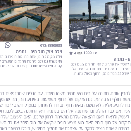
072-3308938
וילה צוק מול הים - נתניה
4
עד 1000
וילה צוק מול הים, אחת מהוילות היפות ביותר
מאפשרת גם לכם ליהנות מהמקום המושלם לא
 להכיר את פתרונות האירוח המוצעים לכם
קטנה ואירועי שבתות חתן לציבור הדתי - חרדי
ועי חתונה על הים במתחם האירועים אל
פולג-נתניה.
ים להבין אותם. חתונה על הים היא תמיד משהו מיוחד: עם הגלים שמתנפצים 
גם כאשר חולף הרבה זמן. גם המיקום של החוף משמעותי באירוע הזה, מה ש
וח להגיע אליה, לא משנה באיזה חוף תבחרו להתחתן. בנוסף, חשוב לזכור שב
עיר. אם כבר החלטתם שחתונה על הים בנתניה היא החתונה בשבילכם, חשו
 לעומק ולראות האם ההצעה שלהם מתאימה לחזון שלכם. האם העיצוב שלהם 
ת קרוב אל חוף הים? האם הוא מציע חופת שקיעה אל מול הים? את כל השאל
מידה שאתם רוצים להקל על עצמכם את תהליך החיפוש, תוכלו להיעזר באתר ש