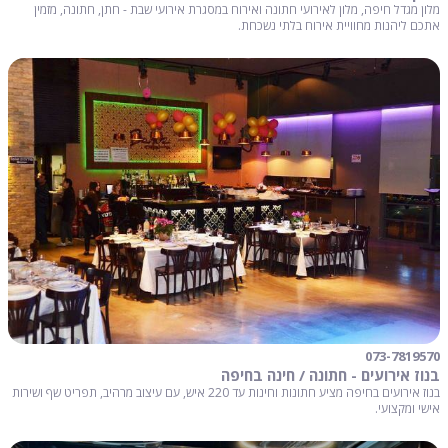
מלון מגדל חיפה, מלון לאירועי חתונה ואירוח במסגרת אירועי שבת - חתן, חתונה, מזמין
אתכם ליהנות מחוויית אירוח בלתי נשכחת.
073-7819570
בנוז אירועים - חתונה / חינה בחיפה
בנוז אירועים בחיפה מציע חתונות וחינות עד 220 איש, עם עיצוב מרהיב, תפריט שף ושירות
אישי ומקצועי.