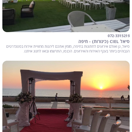
072-3315219
סיאל CIEL (כינורות) - חיפה
סיאל, גן ואולם אירועים לחתונות בחיפה, מזמין אתכם ליהנות מחוויית אירוח בסטנדרטים
הגבוהים ביותר בענף האירוח והאירועים. הכנסו, התרשמו ובואו לחגוג איתנו.