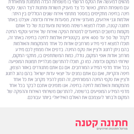
מהווים למעשה את הטקס הרשמי בו משפחת הכלה מתמזגת ומתאחדת
עם משפחת החתן, כאשר כל צד מעניק תשורות ומתנות לצד השני. טקסי
חינה בחיפה מתקיימים במספר מתחמי אירוח שונים הכוללים בין היתר:
אולמות וגני אירועים, מועדוני אירוח, מסעדות אירוח וכדומה. אצלנו באתר
חתונה קטנה, תוכלו למצוא רשימה מפורטת ומעודכנת של כל אותם
מקומות נחשבים המיועדים למטרות הפקה ואירוח של אירועי וטקסי החינה
לקהל של 50 עד 400 איש. בקטגוריית אולמות לחינה בחיפה באתר זה,
תוכלו למצוא דפי מידע מורחבים אודות כל אחד מהמקומות והאולמות
בהם ניתן לחגוג ולציין את טקס החינה. בדפים אלו ממתין לכם מידע
מורחב אודות אופי המקום, גודלו, כמות המשתתפים בו, מתקני המקום,
שירותי המקום וכדומה. כמו כן, תוכלו להתרשם מגלריית תמונות המופיעה
בכל אחד מדפי המידע המורחבים. אם גם אתם מתגוררים באזור הצפון,
חיפה והקריות, ואם גם אתם נמנים על יוצאי עדות ישראל בהם נהוג לחגוג
ולציין את טקסי החינה המסורתיים, זה הזמן להכיר מקרוב את כל אחד
מהמקומות והאולמות לחינה בחיפה. אנו מזמינים אתכם לבקר בכל אחד
מדפי המידע המופיעים ברשימה, להתרשם משירותי האירוח וההפקה של
המקום ולבחור לעצמכם את האולם האידיאלי ביותר עבורכם.