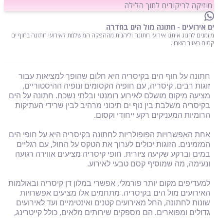
מוזיקה לריקודים לתוך הלילה
ים אירועים - חתונה מול הים בחדרה
מוזמנים לחגוג איתנו אירועי חתונה וליהנות מההפקה המושלמת לאירועי חתונה בחוף ים
קסום באזור השרון.
חתונה על חוף הים בקיסריה היא חלום שהופך למציאות עבור
זוגות רבים. קיסריה, עם חופיה הקסומים ונופיה ההיסטוריים,
מציעה מיקום מושלם לאירוע רומנטי ובלתי נשכח. חתונה על הים
בקיסריה משלבת בין נוף ים תיכוני מרהיב לבין שרידי העתיקות
הרומיות המעניקים רקע ייחודי וקסום.
אחת האפשרויות הפופולריות לחתונה בקיסריה היא על חופי הים
המזמינים. הזוגות יכולים לערוך את הטקס על החול, עם רגליים
במים וברקע שקיעה ציורית. חופי קיסריה מציעים אווירה רגועה
ונעימה, מה שמוסיף קסם טבעי לאירוע.
למעדיפים מקום יותר פורמלי, אפשרי במלון דן קיסריה ובאולמות
האירועים מול הים בקיסריה. מתחמים אלו מציעים אפשרויות
שונות לחתונה, החל מאירועים קטנים ואינטימיים ועד לאירועים
גדולים ומפוארים. הם מספקים שירותים מלאים, כולל קייטרינג,