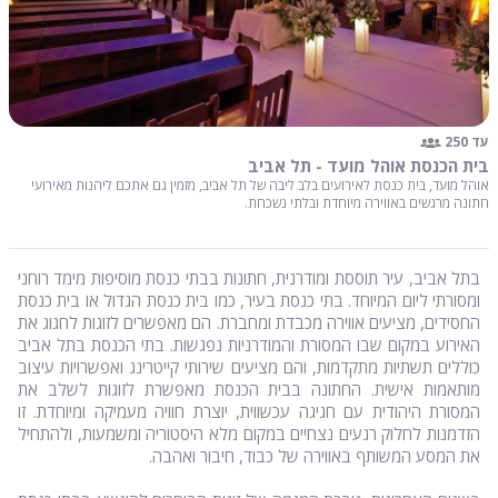
עד 250
בית הכנסת אוהל מועד - תל אביב
אוהל מועד, בית כנסת לאירועים בלב ליבה של תל אביב, מזמין גם אתכם ליהנות מאירועי
חתונה מרגשים באווירה מיוחדת ובלתי נשכחת.
בתל אביב, עיר תוססת ומודרנית, חתונות בבתי כנסת מוסיפות מימד רוחני
ומסורתי ליום המיוחד. בתי כנסת בעיר, כמו בית כנסת הגדול או בית כנסת
החסידים, מציעים אווירה מכבדת ומחברת. הם מאפשרים לזוגות לחגוג את
האירוע במקום שבו המסורת והמודרניות נפגשות. בתי הכנסת בתל אביב
כוללים תשתיות מתקדמות, והם מציעים שירותי קייטרינג ואפשרויות עיצוב
מותאמות אישית. החתונה בבית הכנסת מאפשרת לזוגות לשלב את
המסורת היהודית עם חגיגה עכשווית, יוצרת חוויה מעמיקה ומיוחדת. זו
הזדמנות לחלוק רגעים נצחיים במקום מלא היסטוריה ומשמעות, ולהתחיל
את המסע המשותף באווירה של כבוד, חיבור ואהבה.