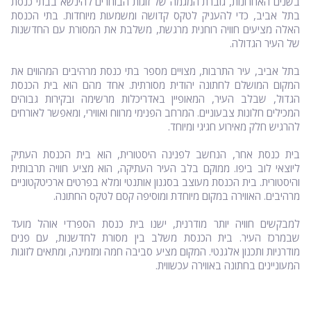
בשנים האחרונות, גוברת המגמה של זוגות הבוחרים להינשא בבתי כנסת
בתל אביב, כדי להעניק לטקס קדושה ומשמעות מיוחדות. בתי הכנסת
האלה מציעים חוויה רוחנית מרגשת, משלבת את המסורת עם החדשנות
של העיר הגדולה.
בתל אביב, עיר התרבות, מצויים מספר בתי כנסת מרהיבים המהווים את
המקום המושלם לחתונה יהודית מסורתית. אחד מהם הוא בית הכנסת
הגדול, שבלב העיר, המאופיין באדריכלות מרשימה ובקירות גבוהים
המכילים חלונות צבעוניים. המרחב הפנימי מרווח ואווירי, ומאפשר לאורחים
להרגיש חלק מאירוע חגיגי ומיוחד.
בית כנסת אחר, הנחשב לפנינה היסטורית, הוא בית הכנסת העתיק
ליוצאי לוב ביפו. ממוקם בלב העיר העתיקה, הוא מציע חוויה תרבותית
והיסטורית. בית הכנסת מעוצב בסגנון אותנטי ומלא בפרטים ארכיטקטוניים
מרהיבים. האווירה במקום מיוחדת ומוסיפה קסם לטקס החתונה.
למבקשים חוויה יותר מודרנית, ישנו בית כנסת הספרדי אוהל מועד
שבמרכז העיר. בית הכנסת משלב בין מסורת לחדשנות, עם פנים
מודרניות ותכנון אלגנטי. המקום מציע סביבה חמה ומזמינה, ומתאים לזוגות
המעוניינים בחתונה באווירה עכשווית.