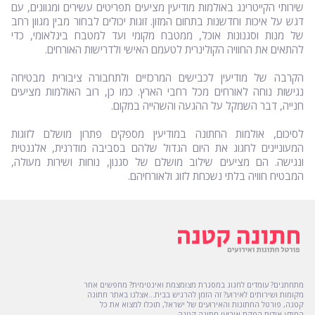
שירותי הקייטרינג באולמות מודיעין מציעים תפריטים עשירים ומגוונים, עם
דגש על איכות וחדשנות בתחום המזון. זוגות יכולים לבחור מבין מגוון רחב
של מנות וסגנונות אוכל, ממטבח מקומי ועד למטבח בינלאומי, כדי
להתאים את החוויה הקולינרית לטעמם האישי ולדרישות האורחים.
הקרבה של מודיעין לכבישים המרכזיים ולתחבורה ציבורית מבטיחה
נגישות נוחה לאורחים מכל רחבי הארץ. כמו כן, רוב האולמות מציעים
חנייה, דבר השמקל על ההגעה והשהייה במקום.
לסיכום, אולמות החתונה במודיעין מספקים פתרון מושלם לזוגות
המעוניינים לחגוג את היום הגדול שלהם בסביבה מודרנית, אלגנטית
ונגישה. הם מציעים שילוב מושלם של סגנון, נוחות ושירות מעולה,
המבטיח חוויה בלתי נשכחת לזוג ולאורחיהם.
מתחתנים? עומדים לחגוג במסגרת מצומצמת ואינטימית? מחפשים אחר
מקומות ושירותים לאירוע? זה הזמן להרגיש בבית...אצלנו באתר חתונה
קטנה, פורטל החתונות והאירועים של ישראל, תוכלו למצוא את כל
המידע אודות הפקת אירועי חתונה קטנה.