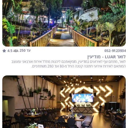
4.5
052-9123934
עד 250
לואר LUAR - מודיעין
לואר, מתחם שף לאירועים במודיעין, מזמיןאתכם ליהנות מחלל אירוח אורבאני ומעוצב
המותאם לאירוח אירועי חתונה קטנה החל מ-80 ועד 280 משתתפים.