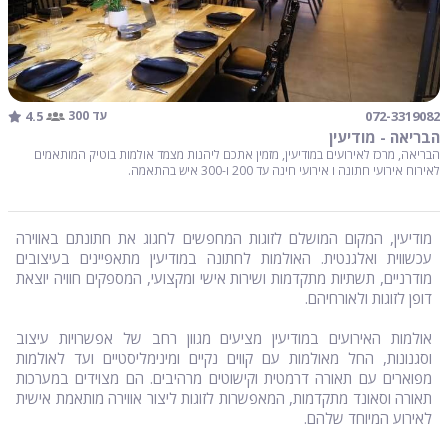
4.5
072-3319082
עד 300
הבריאה - מודיעין
הבריאה, מרכז לאירועים במודיעין, מזמין אתכם ליהנות מצמד אולמות בוטיק המותאמים
לאירוח אירועי חתונה ו אירועי חינה עד 200 ו-300 איש בהתאמה.
מודיעין, המקום המושלם לזוגות המחפשים לחגוג את חתונתם באווירה
עכשווית ואלגנטית. האולמות לחתונה במודיעין מתאפיינים בעיצובים
מודרניים, תשתיות מתקדמות ושירות אישי ומקצועי, המספקים חוויה יוצאת
דופן לזוגות ולאורחיהם.
אולמות האירועים במודיעין מציעים מגוון רחב של אפשרויות עיצוב
וסגנונות, החל מאולמות עם קווים נקיים ומינימליסטיים ועד לאולמות
מפוארים עם תאורה דרמטית וקישוטים מרהיבים. הם מצוידים במערכות
תאורה וסאונד מתקדמות, המאפשרות לזוגות ליצור אווירה מותאמת אישית
לאירוע המיוחד שלהם.