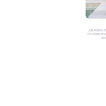
לי קודוביצקי, מעצבת שמלות כלה ובעלת המותג LEE KODO,
ציית שמלות כלה
טג'.