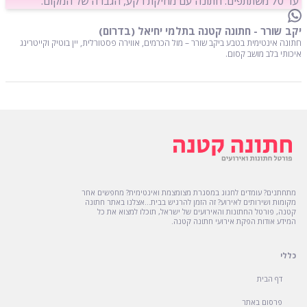
עד 70 משתתפים. חתונה עם מוזיקת רקע, הגברה של המקום.
יקב שורר - חתונה קטנה בתלמי יחיאל (בדרום)
חתונה אינטימית בטבע ביקב שורר – מול הכרמים, אווירה פסטורלית, יין בוטיק וקייטרינג
איכותי בלב מושב קסום.
מתחתנים? עומדים לחגוג במסגרת מצומצמת ואינטימית? מחפשים אחר
מקומות ושירותים לאירוע? זה הזמן להרגיש בבית...אצלנו באתר חתונה
קטנה, פורטל החתונות והאירועים של ישראל, תוכלו למצוא את כל
המידע אודות הפקת אירועי חתונה קטנה.
כללי
דף הבית
פרסום באתר