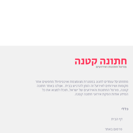
מתחתנים? עומדים לחגוג במסגרת מצומצמת ואינטימית? מחפשים אחר
מקומות ושירותים לאירוע? זה הזמן להרגיש בבית...אצלנו באתר חתונה
קטנה, פורטל החתונות והאירועים של ישראל, תוכלו למצוא את כל
המידע אודות הפקת אירועי חתונה קטנה.
כללי
דף הבית
פרסום באתר