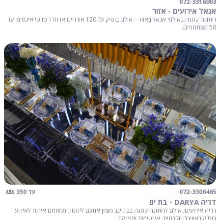
072-3316903
אנאל אירועים - אזור
חתונה קטנה באולמי אנאל באזור – אולם בוטיק עד 120 אורחים או חדר פרטי אינטימי עד
50 משתתפים.
072-3306465
עד 350
דריה DARYA - בת ים
דריה אירועים, אולם לחתונה קטנה בבת ים, מזמין אתכם ליהנות ממתחם אירוח לאירועי
בוטיק באווירה יוקרתית, אינטימית ומפנקת.