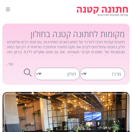
מקומות לחתונה קטנה בחולון
חתונות קטנות הפכו לטרנד של ממש בשנים האחרונות, עם זוגות רבים שלוקחים
חלק במגמה ומחליטים לקיים את טקס החופה והמסיבה שלאחריה רק עם כמות
מצומצמת של מוזמנים וקרובי משפחה. אם גם אתם שוקלים ללכת בכיוון הזה
ומחפשים אולמות אירועים
מקומות לחתונה קטנה בחולון
– תרשו לנו לעזור לכם.
צוות האתר שלנו שם לעצמו למטרה להפוך את תהליך החיפושים שלהם למהיר
עוד...
ונוח יותר, ובדיוק בשביל זה הקמנו את העמוד שבו אתם נמצאים. כאן מטה תוכלו
למצוא את מקומות האירוח והאירועים הטובים ביותר בחולון והסביבה שיאפשרו
לכם להנות מחתונה מצומצמת אך מלאת שמחה ואהבה. על כל עסק תוכלו
לקרוא את כל הפרמטרים החשובים להחלטה שלכם שיבטיחו לכם אירוע של
פעם בחיים. בנוסף, תוכלו למצוא כאן ביקורות וחוות דעת של זוגות אשר התחתנו
באותם מקומות ולשמוע מה להם יש לומר בנושא.