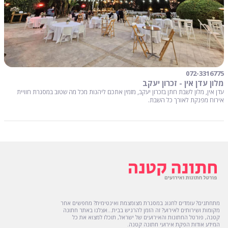
072-3316775
מלון עדן אין - זכרון יעקב
עדן אין, מלון לשבת חתן בזכרון יעקב, מזמין אתכם ליהנות מכל מה שטוב במסגרת חוויית
אירוח מפנקת לאורך כל השבת.
מתחתנים? עומדים לחגוג במסגרת מצומצמת ואינטימית? מחפשים אחר
מקומות ושירותים לאירוע? זה הזמן להרגיש בבית...אצלנו באתר חתונה
קטנה, פורטל החתונות והאירועים של ישראל, תוכלו למצוא את כל
המידע אודות הפקת אירועי חתונה קטנה.