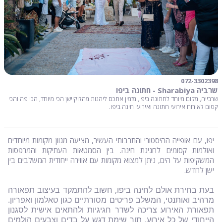
072-3302398
שרביה Sharabiya - חתונה ביפו
שרבייה, מקום מיוחד לחתונה ביפו, מזמין אתכם ליהנות מהלוקיישן הכי מיוחד, הכי פה והכי
קסום לאירוח אירועי חתונה ואירועי חינה ביפו.
יפו, עם אופייה ההיסטורי והתרבותי העשיר, מציעה מגוון מקומות מיוחדים
ואולמות קסומים לחגיגת חינה. בין הסמטאות העתיקות והמרפסות
המשקיפות על הים, ניתן למצוא מקומות עם אווירה ייחודית המשלבים בין
ישן לחדש.
בעת בחירת אולם לחינה ביפו, חשוב להתמקד בעיצוב תפאורה
מרהיב ואותנטי, המשלב פריטים מסורתיים כגון טאלמון ואפריון.
תפאורת האירוע צריכה לשדר חגיגיות ולהתאים אישית לסגנון
הייחודי של כל אירוע, תוך שימת דגש על בדים וצבעים הולמים