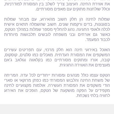
את אווירת החינה. העיצוב צריך לשלב בין המסורת למודרניות,
וכולל שולחנות מתוקים עם מאפים מסורתיים.
שמלות לחינה הן חלק חשוב מהאירוע, עם מבחר שמלות
בסגנונות, בדים ורקמות שונים. חשוב שהשמלה תתאים אישית
לכלה ולאופי החגיגה. נהוג להחליף מספר שמלות במהלך הטקס,
כאשר גם אורחים ובני משפחה לובשים תלבושות מיוחדות
לכבוד המעמד.
האוכל באירועי חינה הוא חלק מרכזי, עם תפריטים עשירים
המשקפים את המסורת העדתית. מאכלים כמו סלטים, קוסקוס,
קובה, אורז ומתוקים מסורתיים כמו בקלאווה וגולאב ג'אם
מעצימים את האווירה החגיגית.
הטקס עצמו כולל מנהגים ומסורות ייחודיים לכל עדה. המריחה
של משחת החינה והלבוש המסורתי כמו כפתן מרוקאי או סארי
הודי משקפים את המסורת העשירה. אולמות מקצועיים לחינה
מקפידים על הפקה מושקעת של הטקס, הופכים את האירוע
לחוויה בלתי נשכחת.