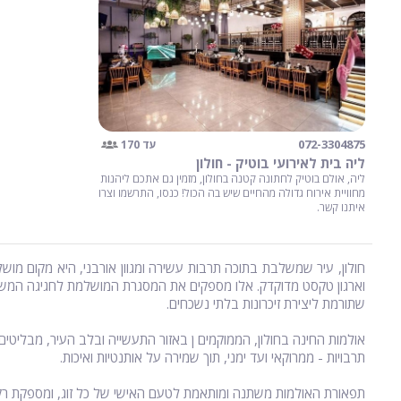
072-3304875
עד 170
ליה בית לאירועי בוטיק - חולון
ליה, אולם בוטיק לחתונה קטנה בחולון, מזמין גם אתכם ליהנות
מחוויית אירוח גדולה מהחיים שיש בה הכול! כנסו, התרשמו וצרו
איתנו קשר.
חולון, עיר שמשלבת בתוכה תרבות עשירה ומגוון אורבני, היא מקום מוש
וארגון טקסט מדוקדק. אלו מספקים את המסגרת המושלמת לחגיגה המשלבת 
שתורמת ליצירת זיכרונות בלתי נשכחים.
אולמות החינה בחולון, הממוקמים ן באזור התעשייה ובלב העיר, מבליטי
תרבויות - ממרוקאי ועד ימני, תוך שמירה על אותנטיות ואיכות.
תפאורת האולמות משתנה ומותאמת לטעם האישי של כל זוג, ומספקת רקע 