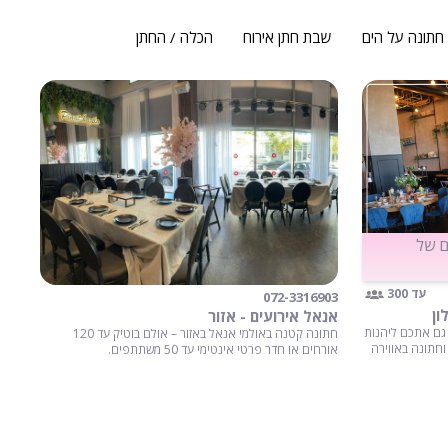
חתונה על הים
שבת חתן אירוח
הכלה / החתן
ם של
עד 300
072-3316903
ון
אנאל אירועים - אזור
 גם אתכם ליהנות
חתונה קטנה באולמי אנאל באזור – אולם בוטיק עד 120
וחתונה באווירה
אורחים או חדר פרטי אינטימי עד 50 משתתפים.