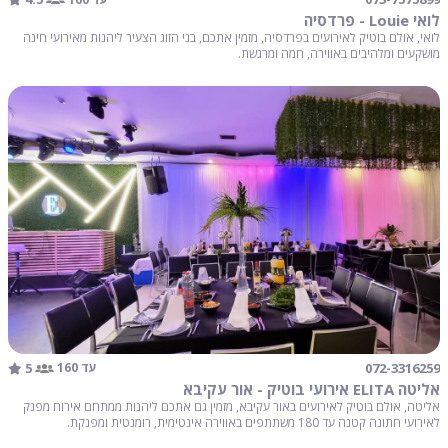
לואי Louie - פרדסיה
לואי, אולם בוטיק לאירועים בפרדסיה, מזמין אתכם, בני הזוג הצעיר ליהנות מאירועי חינה
מושקעים ומלהיבים באווירה, חמה ומרגשת.
5
072-3316259
עד 160
אליטה ELITA אירועי בוטיק - אור עקיבא
אליטה, אולם בוטיק לאירועים באור עקיבא, מזמין גם אתכם ליהנות ממתחם אירוח מפנק
לאירועי חתונה קטנה עד 180 משתתפים באווירה אינטימית, רומנטית ומפנקת.