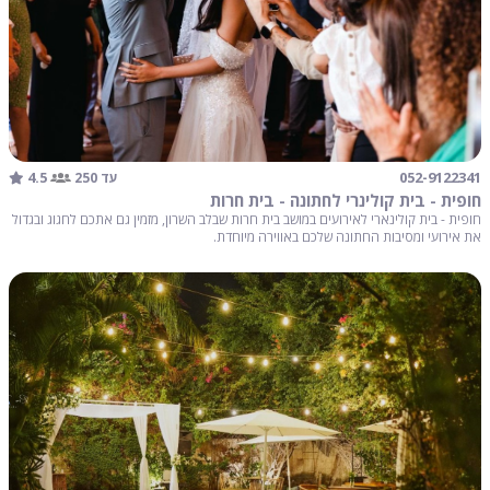
4.5
052-9122341
עד 250
חופית - בית קולינרי לחתונה - בית חרות
חופית - בית קולינארי לאירועים במושב בית חרות שבלב השרון, מזמין גם אתכם לחגוג ובגדול
את אירועי ומסיבות החתונה שלכם באווירה מיוחדת.