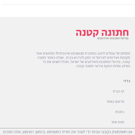
מתחתנים? עומדים לחגוג במסגרת מצומצמת ואינטימית? מחפשים אחר
מקומות ושירותים לאירוע? זה הזמן להרגיש בבית...אצלנו באתר חתונה
קטנה, פורטל החתונות והאירועים של ישראל, תוכלו למצוא את כל
המידע אודות הפקת אירועי חתונה קטנה.
כללי
דף הבית
פרסום באתר
כתבות
מפת אתר
אנו משתמשים בקובצי עוגיות כדי לשפר את חוויית המשתמש. בהמשך השימוש, אתה מסכים
הצהרת נגישות