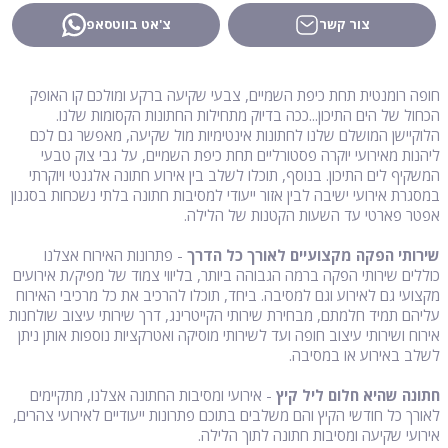
צור קשר
צ'אט בווטסאפ
חופה רומנטית תחת כיפת השמיים, צבעי שקיעה ברקע ומולכם קו האופק
הכחול של הים התיכון...ככה בדיוק מתחילות החתונות הקסומות שלנו.
הלוקיישן המושלם שלנו לחתונות אינטימיות מול שקיעה, מאפשר גם לכם
ליהנות מאירועי יוקרה פסטורליים תחת כיפת השמיים, על גבי צוק טבעי
המשקיף לים התיכון. בנוסף, תוכלו לשלב בין אירוע חתונה אלגנטי ויוקרתי
במסגרת אירועי ישיבה לבין אזור ייעודי למסיבות חתונה בלתי נשכחות בסגנון
אפטר פארטי עד השעות הקטנות של הלילה.
שירותי הפקה מקצועיים לאורך כל הדרך
- פתרונות האירוח אצלנו
כוללים שירותי הפקה ברמה הגבוהה ביותר, בליווי צמוד של מפיק/ת אירועים
מקצועי גם לאירוע וגם למסיבה. ביחד, תוכלו להרכיב את כל מרכיבי האירוח
עליהם תמיד חלמתם, מבחירת שירותי הקייטרינג, דרך שירותי עיצוב שולחנות
אירוח ושירותי עיצוב חופה ועד לשירותי מוסיקה ואטרקציות נוספות אותן ניתן
לשלב באירוע או במסיבה.
חתונה שהיא חלום ליל קיץ
- אירועי ומסיבות החתונה אצלנו, מתקיימים
לאורך כל חודשי הקיץ והם משלבים בתוכם פתרונות ייעודיים לאירועי צהרים,
אירועי שקיעה ומסיבות חתונה לתוך הלילה.