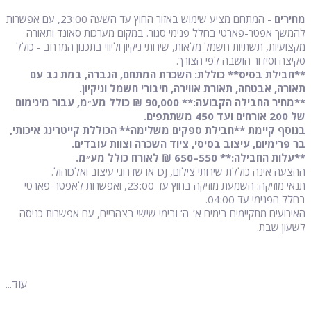
מחירים
- המתחם מציע שימוש באזור החוץ עד השעה 23:00, עם אפשרות
להמשך אפטר-פארטי בחלל פנימי סגור. במקום מערכות סאונד ותאורה
מקצועיות, תשתיות חשמל מלאות, שירותי ניקיון וליווי בתכנון המרחב - כולל
סקיצה וסידור הושבה לפי הצורך.
**חבילת בסיס** כוללת: השכרת המתחם, הגברה, במת גב עם
תאורה, אבטחה, תאורת אווירה, חיבורי חשמל וניקיון.
**מחיר החבילה הקבועה:** 90,000 ₪ כולל מע״מ, עבור מינימום
של 200 אורחים ועד 450 משתתפים.
בנוסף קיימת **חבילת ספקים משלימה** הכוללת קייטרינג איכותי,
בר פרימיום, עיצוב בסיסי, ציוד השכרה וצוות עובדים.
**עלות החבילה:** 550–650 ₪ לאורח כולל מע״מ.
ההצעה אינה כוללת שירותי צילום, DJ או שדרוגי עיצוב ואלכוהול.
תנאי מוזיקה: השמעת מוזיקה בחוץ עד 23:00, ואפשרות לאפטר-פארטי
בחלל הפנימי עד 04:00.
האירועים מתקיימים בימים א’-ה’ ובימי שישי בצהריים, עם אפשרות כניסה
לשעון שבת.
עוד...