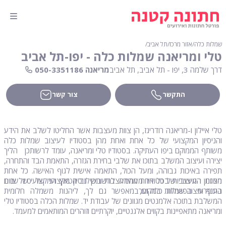
שמלות כלה
∕
אזור מרכז
∕
תל אביב
∕
טלי ומריאנה שמלות כלה - יפו-תל אביב
דרך שלמה 3, יפו - תל אביב, תל אביב
מריאנה 050-3351186
התקשר
צור קשר
טלי איילון ו-מריאנה רודריגז, הן צוות מעצבות אשר החליטו לשלב את הידע
והניסיון המקצועי של כל אחת ואחת מהן בסטודיו לעיצוב שמלות כלה
משותף הממוקם ביפו העתיקה. בסטודיו טלי ומריאנה, עומד לרשותכן הליך
יצירה ועיצוב המשלב בתוכו את שלבי בחירת הגזרה, התאמת הבד והתחרה,
תפירה באיכות גבוהה, ומעל הכול, התאמה אישית לגוף האישה. כל אחת
מצוות המעצבות בסטודיו מעמידה לרשותכן ניסיון מקצועי של 10 שנים
הסגנון העיצובי של כל אחת מהמעצבות בשילוב הטאץ' המקצועי של צוות
בענף עיצוב שמלות כלה וערב.
התופרות הפועלות במקום, מאפשר גם לך, ליהנות משמלה חלומית
המשלבת בתוכה אלמנטים מגוונים של עבודת יד. שמלות הכלה בסטודיו טלי
ומריאנה מתאפיינות בקווים אלגנטיים, יוקרתיים וזוהרים המותאמים למעמד.