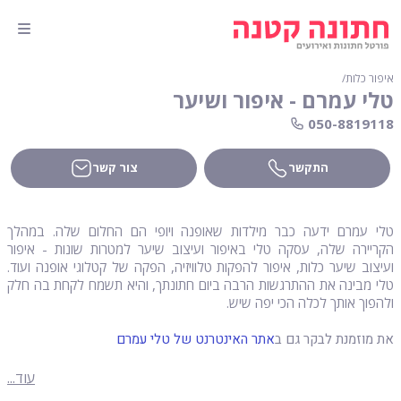
איפור כלות
∕
טלי עמרם - איפור ושיער
050-8819118
התקשר
צור קשר
טלי עמרם ידעה כבר מילדות שאופנה ויופי הם החלום שלה. במהלך
הקריירה שלה, עסקה טלי באיפור ועיצוב שיער למטרות שונות - איפור
ועיצוב שיער כלות, איפור להפקות טלוויזיה, הפקה של קטלוגי אופנה ועוד.
טלי מבינה את ההתרגשות הרבה ביום חתונתך, והיא תשמח לקחת בה חלק
ולהפוך אותך לכלה הכי יפה שיש.
את מוזמנת לבקר גם ב
אתר האינטרנט של טלי עמרם
עוד...