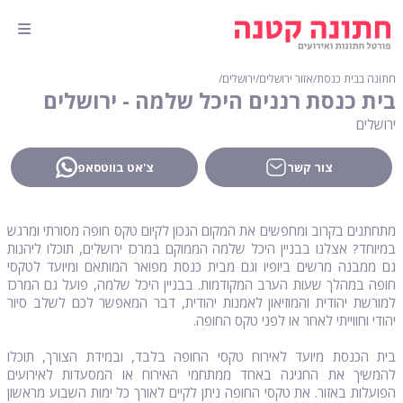
חתונה בבית כנסת
∕
אזור ירושלים
∕
ירושלים
∕
בית כנסת רננים היכל שלמה - ירושלים
ירושלים
צור קשר
צ'אט בווטסאפ
מתחתנים בקרוב ומחפשים את המקום הנכון לקיום טקס חופה מסורתי ומרגש
במיוחד? אצלנו בבניין היכל שלמה הממוקם במרכז ירושלים, תוכלו ליהנות
גם ממבנה מרשים ביופיו וגם מבית כנסת מפואר המותאם ומיועד לטקסי
חופה במהלך שעות הערב המקודמות. בבניין היכל שלמה, פועל גם המרכז
למורשת יהודית והמוזיאון לאמנות יהודית, דבר המאפשר לכם לשלב סיור
יהודי וחווייתי לאחר או לפני טקס החופה.
בית הכנסת מיועד לאירוח טקסי החופה בלבד, ובמידת הצורך, תוכלו
להמשיך את החגיגה באחד ממתחמי האירוח או המסעדות לאירועים
הפועלות באזור. את טקסי החופה ניתן לקיים לאורך כל ימות השבוע מראשון