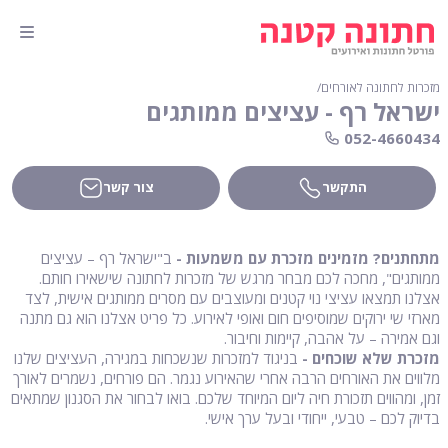
מזכרות לחתונה לאורחים
∕
ישראל רף - עציצים ממותגים
052-4660434
התקשר
צור קשר
מתחתנים? מזמינים מזכרת עם משמעות -
ב"ישראל רף – עציצים
ממותגים", מחכה לכם מבחר מרגש של מזכרות לחתונה שישאירו חותם.
אצלנו תמצאו עציצי נוי קטנים ומעוצבים עם מסרים ממותגים אישית, לצד
מארזי שי ירוקים שמוסיפים חום ואופי לאירוע. כל פריט אצלנו הוא גם מתנה
וגם אמירה – על אהבה, קיימות וחיבור.
מזכרת שלא שוכחים -
בניגוד למזכרות שנשכחות במגירה, העציצים שלנו
מלווים את האורחים הרבה אחרי שהאירוע נגמר. הם פורחים, נשמרים לאורך
זמן, ומהווים תזכורת חיה ליום המיוחד שלכם. בואו לבחור את הסגנון שמתאים
בדיוק לכם – טבעי, ייחודי ובעל ערך אישי.