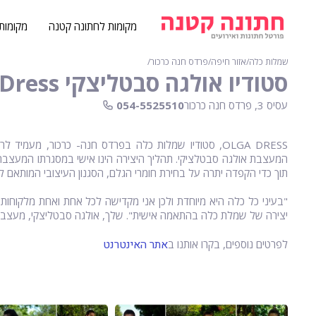
מקומות לחתונה קטנה
מקומות
שמלות כלה
∕
אזור חיפה
∕
פרדס חנה כרכור
∕
סטודיו אולגה סבטליצקי Olga Dress‏ - פרדס חנה-כרכור
עסיס 3, פרדס חנה כרכור
054-5525510
OLGA DRESS, סטודיו שמלות כלה בפרדס חנה- כרכור, מעמ
המעצבת אולגה סבטלציקי. תהליך היצירה הינו אישי במסגרתו המעצבת
תוך כדי הקפדה יתרה על בחירת חומרי הגלם, הסגנון העיצובי המותאם לכן
"בעיני כל כלה היא מיוחדת ולכן אני מקדישה לכל אחת ואחת מלקוחותי
יצירה של שמלת כלה בהתאמה אישית". שלך, אולגה סבטליצקי, מעצבת
אתר האינטרנט
לפרטים נוספים, בקרו אותנו ב