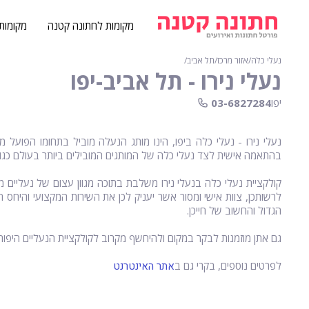
מקומות לחתונה קטנה
מקומות
נעלי כלה
∕
אזור מרכז
∕
תל אביב
∕
נעלי נירו - תל אביב-יפו
יפו
03-6827284
בהתאמה אישית לצד נעלי כלה של המותגים המובילים ביותר בעולם כגון: ROMIKA, STEVE MADDEN, BRUNO MENEGATTI ועו
קולקציית נעלי כלה בנעלי נירו משלבת בתוכה מגוון עצום של נעליים 
לרשותכן, צוות אישי ומסור אשר יעניק לכן את השירות המקצועי והיחס 
הגדול והחשוב של חייכן.
גם אתן מוזמנות לבקר במקום ולהיחשף מקרוב לקולקציית הנעליים היפות, 
לפרטים נוספים, בקרי גם ב
אתר האינטרנט