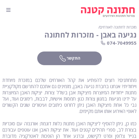
מזכרות לחתונה לאורחים
∕
נגיעה באבן - מזכרות לחתונה
074-7049955
התקשר
מתחתנים? רוצים להפתיע את קהל האורחים שלכם במזכרת מיוחדת
וייחודית? אנחנו בחברת נגיעה באבן, מזמינים גם אתכם להתרשם מקולקציית
מתנות ייחודיות המיוצרות מיציקות אבן בשלל צורות. יציקות האבן המיוצרות
על ידינו מגיעות במגוון צורות כגון: חמסות אישיות, לבבות, רימונים ועוד, ועל
גבי כל אחת מיציקות האבן ניתן לחרוט כיתובים ועיטורים שונים הקשורים
לאופי האירוע אותו אתם מקיימים.
כמו כן, ניתן להוסיף ליציקות האבן מתנות נלוות דוגמת: אורגנזה עם סוכריות
בצורת לב, ספרי תהילים קטנים ועוד. את יציקות האבן אנו עוטפים עבורכם
בנייר צלופן וסרט לקישוט, וברגע אחד הן הופכות לאטרקציה מדוברת