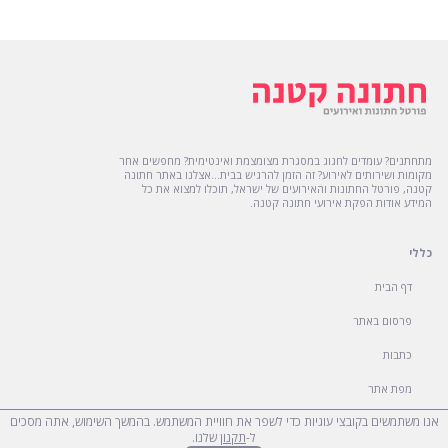
מתחתנים? עומדים לחגוג במסגרת מצומצמת ואינטימית? מחפשים אחר
מקומות ושירותים לאירוע? זה הזמן להרגיש בבית...אצלנו באתר חתונה
קטנה, פורטל החתונות והאירועים של ישראל, תוכלו למצוא את כל
המידע אודות הפקת אירועי חתונה קטנה.
כללי
דף הבית
פרסום באתר
כתבות
מפת אתר
אנו משתמשים בקובצי עוגיות כדי לשפר את חוויית המשתמש. בהמשך השימוש, אתה מסכים
הצהרת נגישות
ל-
תקנון
שלנו.