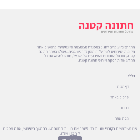
מתחתנים? עומדים לחגוג במסגרת מצומצמת ואינטימית? מחפשים אחר
מקומות ושירותים לאירוע? זה הזמן להרגיש בבית...אצלנו באתר חתונה
קטנה, פורטל החתונות והאירועים של ישראל, תוכלו למצוא את כל
המידע אודות הפקת אירועי חתונה קטנה.
כללי
דף הבית
פרסום באתר
כתבות
מפת אתר
אנו משתמשים בקובצי עוגיות כדי לשפר את חוויית המשתמש. בהמשך השימוש, אתה מסכים
הצהרת נגישות
ל-
תקנון
שלנו.
אשר עוגיות