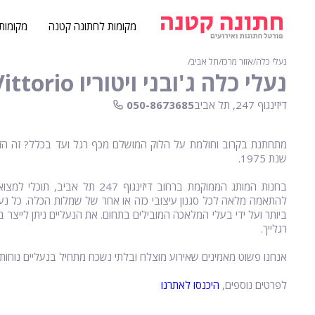
מקומות לחתונה קטנה
מקומות
נעלי כלה
∕
אזור מרכז
∕
תל אביב
∕
נעלי כלה ג'ובני ויטוריו Giovanni Vittorio - תל אביב
דיזינגוף 247, תל אביב
050-8673685
מתחתנת בקרוב וחולמת על הלוק המושלם מכף רגל ועד בכלל? זה הזמן ל
שנת 1975.
בחנות המותג הממוקמת ברחוב דיזינ
להתאמה מלאה לכל סגנון עיצובי כזה או אחר של שמלות הכלה. כל נעלי
ביותר ועל ידי בעלי המלאכה המובילים בתחום. את הנעליים ניתן לייצר 
רגלייך.
אנחנו פשוט מאמינים שאירוע מוצלח ובלתי נשכח מתחיל בנעליים נוחות 
לפרטים נוספים,
היכנסו לאתרנו