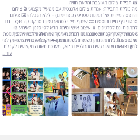
📸 חבילת צילום מעוצבת ומלאת חוויה
מה כוללת החבילה: עמדת צילום אלגנטית עם מפעיל מקצועי 🎬 צילום
והדפסה מיידית של תמונות סטריפ (3 פריימים) – ללא הגבלה! 🖼️ צילום
סרטוני גיף חיים ותוססים 🎞️ שיתוף מיידי לסמארטפון בסריקת קוד QR – גם
לתמונות וגם לסרטונים 📱 עיצוב אישי ומיתוג מלא לפי סגנון האירוע 🎨
מסגרות קרטון יוקרתיות עם מגנט לתמונות המודפסות 🧲 גלריית אונליין
💰 מחיר לאחר הנחה: 1,800 ₪ (כולל מע״מ) ⭐ תוספת לבחירה: בתוספת
פרטית עם כל התמונות – נשמרת לשנה בענן ☁️ רקעים לבחירה: שחור,
של 200 ₪ בלבד – ניתן להדפיס גם תמונות בגודל מלא (10×15 ס״מ) לפי
בחירת האורחים.
לבן, נצנצים ✨ או רקעים מתחלפים ב־AI, מערכת תאורה מקצועית לקבלת
תוצאות איכותיות 💡מבחר אביזרים צבעוניים: כובעים, שלטים, משקפיים ועוד
עוד...
🎭 מפעיל צמוד לאורך האירוע להבטחת חוויה מושלמת 👨‍💼 העמדה
פעילה עד 4 שעות מלאות ⏰