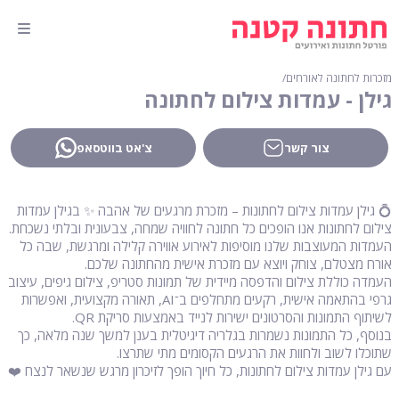
מזכרות לחתונה לאורחים
∕
גילן - עמדות צילום לחתונה
צור קשר
צ'אט בווטסאפ
💍 גילן עמדות צילום לחתונות – מזכרת מרגעים של אהבה ✨ בגילן עמדות
צילום לחתונות אנו הופכים כל חתונה לחוויה שמחה, צבעונית ובלתי נשכחת.
העמדות המעוצבות שלנו מוסיפות לאירוע אווירה קלילה ומרגשת, שבה כל
אורח מצטלם, צוחק ויוצא עם מזכרת אישית מהחתונה שלכם.
העמדה כוללת צילום והדפסה מיידית של תמונות סטריפ, צילום גיפים, עיצוב
גרפי בהתאמה אישית, רקעים מתחלפים ב־AI, תאורה מקצועית, ואפשרות
לשיתוף התמונות והסרטונים ישירות לנייד באמצעות סריקת QR.
בנוסף, כל התמונות נשמרות בגלריה דיגיטלית בענן למשך שנה מלאה, כך
שתוכלו לשוב ולחוות את הרגעים הקסומים מתי שתרצו.
עם גילן עמדות צילום לחתונות, כל חיוך הופך לזיכרון מרגש שנשאר לנצח ❤️