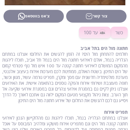
צור קשר
צ'אט בווטסאפ
כשר
עד 100
חתונה מול הים בתל אביב
חולמים להתחתן מול הים? זה הזמן להגשים את החלום! אצלנו במתחם
הגלריה בנמל, אולם לאירועי חתונה מול הים בנמל תל אביב, תוכלו ליהנות
מהמקום המושלם לאירועי חתונה קטנה עד 100 איש מול נוף פנורמי קסום
של הים התיכון. בשטח האולם, ממתינות לכם מערכות אירוח בעיצוב אלגנטי,
מערכת מולטימדיה חדשנית עם מסך ומקרן, תפריט גורמה עשיר, מגוון וכשר,
חופה מעוצבת ושירותי אירוח והפקה נוספים בהתאמה אישית. את האירועים
אצלנו ניתן לקיים גם במסגרת אירועי צהרים וגם במסגרת אירועי שקיעה אל
תוך הערב. צוות ניהול מקצועי מטעם המקום ילווה גם אתכם לאורך כל הדרך
ויסייע גם לכם להגשים את החלום של אירוע חתונה מול הים התיכון.
תפריט אירוח
אצלנו במתחם הגלריה בנמל, תוכלו ליהנות גם מהלוקיישן הנכון לאירועי
חתונה קטנה מול הים וגם מתפריט אירוח מושקע ומלהיב המבוסס על אוכל
גורמה ממנות הפתיחה ועד לקינוחים. כל תפריט האירוח שלנו הינו כשר