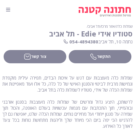
שמלות כלה
∕
אזור מרכז
∕
תל אביב
∕
סטודיו אידי Edie - תל אביב
נחמה 10, תל אביב
054-4894380
התקשר
צור קשר
שמלות כלה מעוצבות עם דגש על איכות הבדים, תפירה עילית מוקפדת
וגמישות מרבית לביטוי והסגנון האישי של כל כלה, כל אלו ועוד מאפיינות את
שמלות הכלה של אידי, סטודיו לשמלות כלה בתל אביב.
לרשותכן, היצע גדול ומרשים של שמלות כלה מעוצבות בסגנון אורבני
ובוהמייני, תוך התכתבות עם מגמות עכשוויות בעולם האופנה, והכול תוך
שמירה על סגנון ייחודי ועל מחירים נוחים. שמלות הכלה שלנו, יאפשרו גם לך
להרגיש הכי יפה ביום הכי מיוחד שלך וליהנות מתחושת נוחות בכל צעד
לאורך כל האירוע.