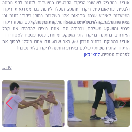
אודיז. במקביל לשיעורי הריקוד הפרטיים המיועדים לזוגות לפני חתונה
ולבניית כוריאוגרפית ריקוד חתונה, תוכלו ליהנות גם מסדנאות ריקוד
המיועדות לאירוע עצמו. סדנאות אלו משלבות בתוכן ריקודי זוגות והן
מאפשרות לכל קהל המשתתפים באירוע לקחת בהן חלק.
במידה וגם אתם רוצים לקיים במהלך אירוע החתונה שלכם מופע ריקוד
פרטי ומושקע משלכם, ובמידה וגם אתם רוצים להדהים את קהל
האורחים בחתונה בריקוד זוגי מושקע ומיוחד, כנסו עכשיו לסטודיו דן
אודיז הממוקם ברחוב חברון 60, באר שבע, וגם אתם תוכלו להפוך את
הריקוד הזוגי המשותף שלכם באירוע החתונה לריקוד בלתי נשכח!
לפרטים נוספים,
לחצו כאן
עוד...