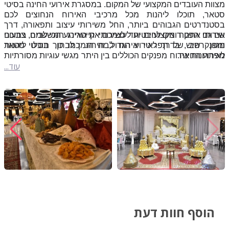
מצוות העובדים המקצועי של המקום. במסגרת אירועי החינה בסיטי
סטאר, תוכלו ליהנות מכל מרכיבי האירוח הנחוצים לכם
בסטנדרטים הגבוהים ביותר, החל משירותי עיצוב ותפאורה, דרך
שירותי הפקה מקצועיים ועד לשירותי קייטרינג המשלבים בתוכם
אם גם אתם רוצים להבטיח לעצמכם את האירוע הכי שמח, צבעוני
מגוון רחב של תפריטי אירוח לבחירה. כמו כן, תוכלו ליהנות
ומפנק שיש, בדרך לאירוע הגדול, זה הזמן לבחור בסיטי סטאר
לאירוע החינה.
מפתרונות אירוח מפנקים הכוללים בין היתר מגשי עוגיות מסורתיות
עוד...
לאירועי חינה, לצד בר אלכוהול מושקע ובר מתוקים.
הוסף חוות דעת