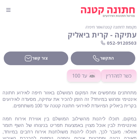
מקומות לחתונה קטנה
∕
אזור חיפה
∕
עתיקה - קרית ביאליק
052-9120503
התקשר
צור קשר
כשר למהדרין
עד 100
מתחתנים ומחפשים את המקום המושלם באזור חיפה לאירוע חתונה
אינטימי ומרגש במיוחד? זה הזמן להכיר את עתיקה, מסעדה לאירועים
בקרית ביאליק המיועדת לאירועי חתונה קטנה עד 100 משתתפים.
במקום, תוכלו ליהנות מהשילוב המושלם בין אווירת אירוח חמה
ואינטימית לבין אוכל מצוין באמצעות תפריט בניצוחו של השף תומר
אזולאי. מעבר לכך, תוכלו ליהנות משולחנות אירוח רחבים במיוחד,
תאורה נכונה ופתרונות אירוח והפקה נוספים להרכבת האירוע