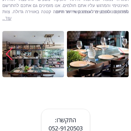
האינטימי והמרגש עליו אתם חולמים. אנו מזמינים גם אתכם להתרשם
לפרטים נוספים, צרו איתנו קשר עוד היום.
מהמקום ולהבטיח לעצמכם אירוע חתונה קטנה באווירה גדולה. צוות
עוד...
ניהול מקצועי מטעם המסעדה ילווה אתכם כל הדרך לאירוע המרגש
עליו אתם חולמים.
התקשרו:
052-9120503