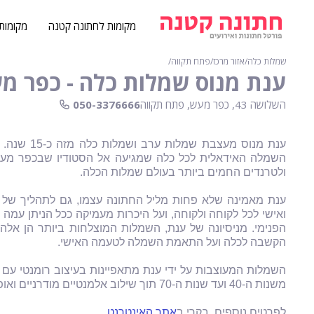
מקומות לחתונה קטנה
מקומות
שמלות כלה
∕
אזור מרכז
∕
פתח תקווה
∕
ענת מנוס שמלות כלה - כפר מ
השלושה 43, כפר מעש, פתח תקווה
050-3376666
ענת מנוס מ
השמלה האידאלית לכל כלה שמגיעה אל הסטודיו שבכפר מעש 
ולטרנדים החמים ביותר בעולם שמלות הכלה.
ענת מאמינה שלא פחות מליל החתונה עצמו, גם לתהליך של 
ואישי לכל לקוחה ולקוחה, ועל היכרות מעמיקה ככל הניתן עמה
הפנימי. מניסיונה של ענת, השמלות המוצלחות ביותר הן אלה 
הקשבה לכלה ועל התאמת השמלה לטעמה האישי.
השמלות המעוצבות על ידי ענת מתאפיינות בעיצוב רומנטי עם מ
משנות ה-40 ועד שנות ה-70 תוך שילוב אלמנטיים מודרניים ואופנתיים, אשר משתלבים בהרמוניה לכדי יצירה של ממש.
לפרטים נוספים, בקרי ב
אתר האינטרנט