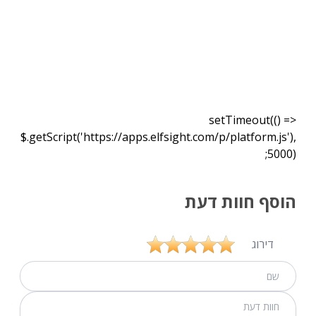
setTimeout(() =>
$.getScript('https://apps.elfsight.com/p/platform.js'),
5000);
הוסף חוות דעת