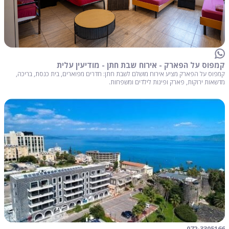
קמפוס על הפארק - אירוח שבת חתן - מודיעין עלית
קמפוס על הפארק מציע אירוח מושלם לשבת חתן: חדרים מפוארים, בית כנסת, בריכה,
מדשאות ירוקות, פארק ופינות לילדים ומשפחות.
072-3305166