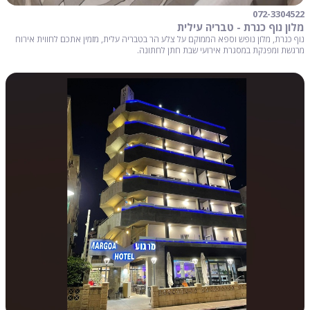
072-3304522
מלון נוף כנרת - טבריה עילית
נוף כנרת, מלון נופש וספא הממוקם על צלע הר בטבריה עלית, מזמין אתכם לחווית אירוח
מרגשת ומפנקת במסגרת אירועי שבת חתן לחתונה.