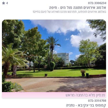
4
072-3306234
אלמוג אירועים חתונה מול הים - חיפה
באלמוג אירועים תופתעו, תתרגשו ותהנו מאירוע של פעם בחיים!
פנסיון מלא בהזמנה מראש
072-3310708
קמפוס בני עקיבא - נתניה