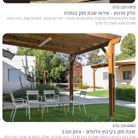
072-3311973
מלון מרגוע - אירוח שבת חתן בנתניה
שבת חתן אינטימית ומכובדת במלון מרגוע נתניה – חדרים נוחים, סעודות שבת, בית כנסת
ושירות אישי לאורך כל הדרך.
072-3316487
שבת חתן בקיבוץ עלומים – צפון הנגב
שבת חתן בקיבוץ עלומים משלבת רוגע מדברי, לינה מפנקת, אולם לסעודות שבת, בית כנסת