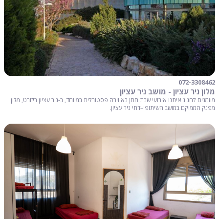
072-3308462
מלון ניר עציון - מושב ניר עציון
מוזמנים לחגוג איתנו אירועי שבת חתן באווירה פסטורלית במיוחד, ב-ניר עציון ריזורט, מלון
מפנק הממוקם במושב השיתופי–דתי ניר עציון.