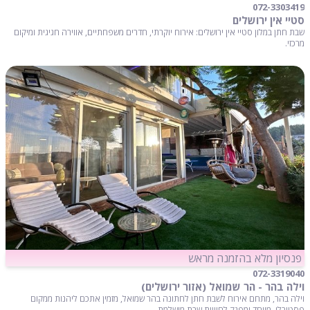
072-3303419
סטיי אין ירושלים
שבת חתן במלון סטיי אין ירושלים: אירוח יוקרתי, חדרים משפחתיים, אווירה חגיגית ומיקום
מרכזי.
פנסיון מלא בהזמנה מראש
072-3319040
וילה בהר - הר שמואל (אזור ירושלים)
וילה בהר, מתחם אירוח לשבת חתן לחתונה בהר שמואל, מזמין אתכם ליהנות ממקום
פסטורלי, מיוחד ומפנק לחוויית שבת מושלמת.