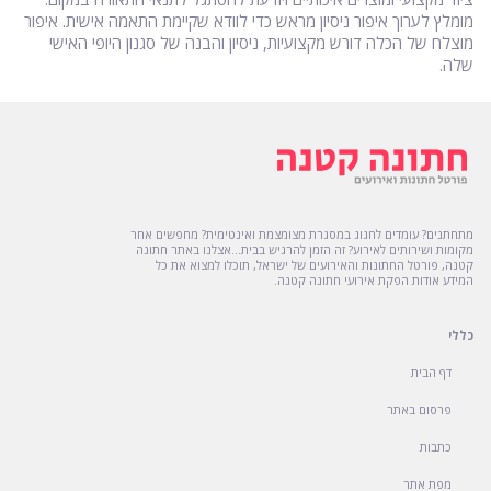
מומלץ לערוך איפור ניסיון מראש כדי לוודא שקיימת התאמה אישית. איפור
מוצלח של הכלה דורש מקצועיות, ניסיון והבנה של סגנון היופי האישי
שלה.
מתחתנים? עומדים לחגוג במסגרת מצומצמת ואינטימית? מחפשים אחר
מקומות ושירותים לאירוע? זה הזמן להרגיש בבית...אצלנו באתר חתונה
קטנה, פורטל החתונות והאירועים של ישראל, תוכלו למצוא את כל
המידע אודות הפקת אירועי חתונה קטנה.
כללי
דף הבית
פרסום באתר
כתבות
מפת אתר