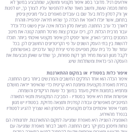
אירועים רגיל. מדובר בסוג איפור מקצועי ומושקע, שמתבצע במשך לא
פחות מכמה שעות, וחשוב מאוד שלא להתפשר עליו. לצורך כך, יש לפנות
אך ורק לסלון כלות בעל שם בו עובדים מאפרים בעלי מוניטין וניסיון
בתחום, אשר יוכלו לאפר את הכלה כך שהיא תיראה יפהפייה וזוהרת
לאורך כל ערב החתונה. מציאת סלון הכלות אינה עניין פשוט כלל וכלל
עבור מרבית הכלות. לכן, ריכז עבורכן צוות פורטל חתונה קטנה את מיטב
המכונים ברחבי הארץ, אשר יספקו לכן איפור מקצועי ואיכותי ביותר. תוכלו
להשוות בין בתי העסק השונים על פי הקריטריונים החושבים לכן. בכל
עמוד של כל בית עסק מופיעים פרטי יצירת קשר עדכניים. באפשרותכן
לקבל מגוון הצעות מחיר תוך דקות ספורות, כך שתדעו שאתן מבצעות את
העסקה הכי כדאית ומשתלמת שיש.
איפור כלות בסטודיו או במקום ההתארגנות
איפור הכלה הוא אחד החלקים החשובים והמרגשים ביותר ביום החתונה.
בחירת מאפרת מקצועית ומיומנת היא קריטית כדי שהאיפור ייראה מושלם
ומחמיא בתמונות ויחזיק מעמד במשך כל שעות הריקודים והשמחה.
אפשרות אחת היא איפור בסטודיו - הסביבה המקצועית ותנאי התאורה
המיטביים מאפשרים עבודה קפדנית ותוצאה מדויקת. בסטודיו יש מגוון
מוצרי איפור איכותיים וכלים מקצועיים. החיסרון הוא שצריך להגיע לסטודיו
בנפרד מהאירוע.
האופציה השנייה היא מאפרת שמגיעה למקום ההתארגנות. יתרונותיה הם
נוחות וחיסכון בזמן יקר ביום החתונה. חשוב לבחור מאפרת שמגיעה עם
ציוד מקצועי ומוצרים איכותיים ויודעת להסתגל לתנאי התאורה במקום.