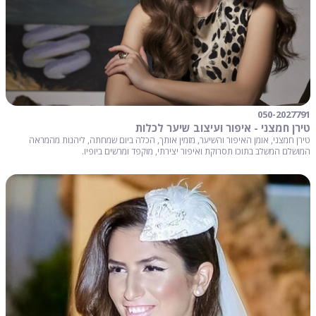
050-2027791
טירן חמצני - איפור ועיצוב שיער לכלות
טירן חמצני, אומן האיפור והשיער, מזמין אותך, הכלה ביום שמחתה, ליהנות מהמראה
המושלם המשלב בתוכו תסרוקת ואיפור יצירתי, מוקפד ומרשים ביופיו.