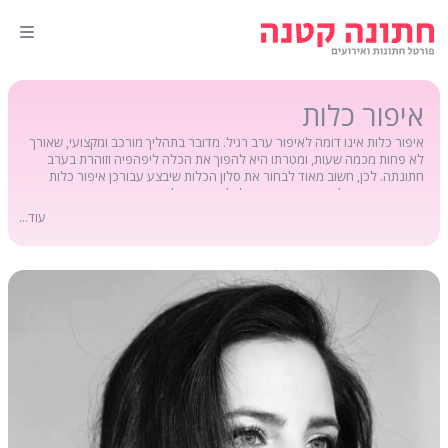
איפור כלות
איפור כלות אינו דומה לאיפור ערב רגיל. מדובר בתהליך מורכב ומקצועי, שאורך
לא פחות מכמה שעות, ומטרתו היא להפוך את הכלה ליפהפיה וזוהרת בערב
חתונתה. לכן, חשוב מאוד לבחור את סלון הכלות שיבצע עבורכן איפור כלות
בקפידה. בפורטל חתונה קטנה, תוכלו להשוות בקלות ותוך דקות ספורות בין מגוון
סלוני כלות ברחבי הארץ, ובסופו של דבר לבצע את העסקה הכדאית
עוד...
והמשתלמת ביותר עבורכן מכל הבחינות.