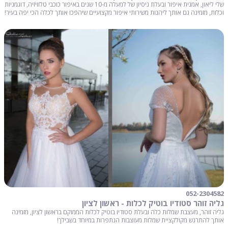
שלי ליאון, אמנית איפור ובעלת ניסיון של למעלה מ-10 שנים באיפור כוכבי טלוויזיה, דוגמניות
וכלות, מזמינה גם אותך ליהנות משירותי איפור מקצועיים שיהפכו אותך לכלה הכי יפה בעיר!
052-2304582
גליה זוהר סטודיו בוטיק לכלות - ראשון לציון
גליה זוהר, מעצבת שמלות כלה ובעלת סטודיו בוטיק לכלות הממוקם בראשון לציון, מזמינה
אותך להתרגש מקולקציית שמלות מעוצבות הנתפרות במיוחד בשבילך!