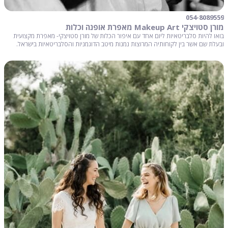
054-8089559
מורן סטויצקי Makeup Art מאפרת אופנה וכלות
בואו להיות סלבריטאיות ליום אחד עם איפור הכלות של מורן סטויצקי- מאפרת מקצועית
ובעלת שם אשר בין לקוחותיה המרוצות נמנות מיטב הדוגמניות והסלבריטאיות בישראל.