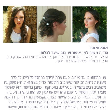
050-9129871
הודיה משיח לוי - איפור ועיצוב שיער לכלות
הודיה תגשים לך את החלומות ביום המיוחד שלך, להדגיש את היופי הטבעי אשר קיים בך
ולהיות הכי מיוחדת שיש, ממש כפי שמגיע לך.
אנו מתחתנים, על פי רוב, פעם אחת ויחידה במהלך כל חיינו. כל כלה
מעוניינת להיות הכי יפה שיש ביום חתונתה. כדי לעשות זאת, היא משקיעה
משאבים רבים בשמלה, בנעליים, בתסרוקת- וכמובן באיפור. ידוע שאיפור
מוצלח יכול להסתיר כל פגם ולהדגיש את יופיין של הפנים שלנו. מסיבה
זו, חשוב להקפיד על ביצוע האיפור בצורה מקצועית ומדויקת, תוך התאמה
מושלמת אל תווי פניה של הכלה. כך יווצר האפקט הרצוי ומראה הכלה
יהיה יפה ויוקרתי יותר. יש לציין כי איפור כלות הוא שונה, במהותו, מאיפור