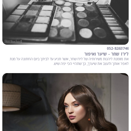
052-8263746
לירז שחר - שיער ואיפור
את מוזמנת ליהנות משירותיה של לירז שחר, אשר תגיע עד לביתך ביום החתונה על מנת
לאפר אותך ולעצב את שיערך, כך שתהיי הכי יפה שיש.