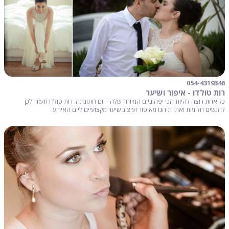
054-4319346
רות טולדו - איפור ושיער
כל אחת רוצה להיות הכי יפה ביום המיוחד שלה - יום חתונתה. רות טולדו תעזור לכן
להגשים חלומות ואתן תיהנו מאיפור ועיצוב שיער מקצועיים ליום האירוע.